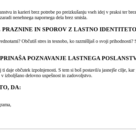
anstvu in karieri brez potrebe po preizkušanju vseh idej v praksi ter b
 zaradi nenehnega napornega dela brez smisla.
 PRAZNINE IN SPOROV Z LASTNO IDENTITET
rednotami? Občutiš stres in tesnobo, ko razmišljaš o svoji prihodnosti? 
IH PRINAŠA POZNAVANJE LASTNEGA POSLANSTV
aj ti daje občutek izpolnjenosti. S tem si boš postavil/a jasnejše cilje
i v izboljšano delovno uspešnost in zadovoljstvo.
O, DA:
grama,