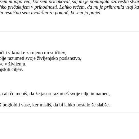
em mnogo več, kot sem pričakoval, saj mi je pomagala ozavestiti stvari,
o pričakujem v prihodnosti. Lahko rečem, da mi je prihranila vsaj kakšn
 in resnično sem hvaležen za pomoč, ki sem jo prejel.
učiti v korake za njeno uresničitev,
 bolje razumeti svoje življenjsko poslanstvo,
e v življenju,
jskih ciljev.
a ali če meniš, da že jasno razumeš svoje cilje in namen,
š poglobiti vase, ker misliš, da bi lahko postalo še slabše.