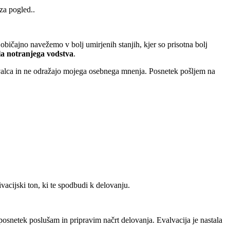
 za pogled.
.
ičajno navežemo v bolj umirjenih stanjih, kjer so prisotna bolj
la notranjega vodstva
.
valca in ne odražajo mojega osebnega mnenja. Posnetek pošljem na
vacijski ton, ki te spodbudi k delovanju.
 posnetek poslušam in pripravim načrt delovanja. Evalvacija je nastala