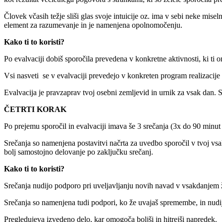
Človek včasih težje sliši glas svoje intuicije oz. ima v sebi neke mise
element za razumevanje in je namenjena opolnomočenju.
Kako ti to koristi?
Po evalvaciji dobiš sporočila prevedena v konkretne aktivnosti, ki ti 
Vsi nasveti se v evalvaciji prevedejo v konkreten program realizacije
Evalvacija je pravzaprav tvoj osebni zemljevid in urnik za vsak dan. S
ČETRTI KORAK
Po prejemu sporočil in evalvaciji imava še 3 srečanja (3x do 90 minut 
Srečanja so namenjena postavitvi načrta za uvedbo sporočil v tvoj vs
bolj samostojno delovanje po zaključku srečanj.
Kako ti to koristi?
Srečanja nudijo podporo pri uveljavljanju novih navad v vsakdanjem ži
Srečanja so namenjena tudi podpori, ko že uvajaš spremembe, in nudi
Pregledujeva izvedeno delo, kar omogoča boljši in hitrejši napredek.