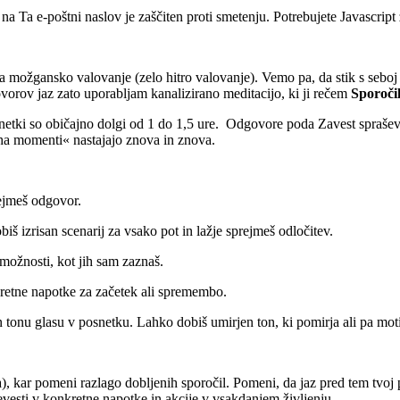
š na
Ta e-poštni naslov je zaščiten proti smetenju. Potrebujete Javascript
ožgansko valovanje (zelo hitro valovanje). Vemo pa, da stik s seboj ob
vorov jaz zato uporabljam kanalizirano meditacijo, ki ji rečem
Sporoči
snetki so običajno dolgi od 1 do 1,5 ure. Odgovore poda Zavest spraše
aha momenti« nastajajo znova in znova.
rejmeš odgovor.
 izrisan scenarij za vsako pot in lažje sprejmeš odločitev.
 možnosti, kot jih sam zaznaš.
kretne napotke za začetek ali spremembo.
n tonu glasu v posnetku. Lahko dobiš umirjen ton, ki pomirja ali pa moti
a), kar pomeni razlago dobljenih sporočil. Pomeni, da jaz pred tem tvoj
revesti v konkretne napotke in akcije v vsakdanjem življenju.