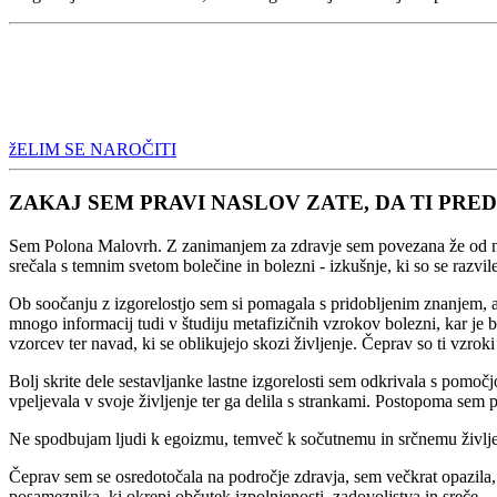
žELIM SE NAROČITI
ZAKAJ SEM PRAVI NASLOV ZATE, DA TI PR
Sem Polona Malovrh. Z zanimanjem za zdravje sem povezana že od nekda
srečala s temnim svetom bolečine in bolezni - izkušnje, ki so se razvil
O
b soočanju z izgorelostjo sem si pomagala s pridobljenim znanjem, a 
mnogo informacij tudi v študiju metafizičnih vzrokov bolezni, kar je b
vzorcev ter navad, ki se oblikujejo skozi življenje. Čeprav so ti vzroki 
Bolj skrite dele sestavljanke lastne izgorelosti sem odkrivala s pomo
vpeljevala v svoje življenje ter ga delila s strankami. Postopoma sem 
Ne spodbujam ljudi k egoizmu, temveč k sočutnemu in srčnemu življenj
Čeprav sem se osredotočala na področje zdravja, sem večkrat opazila, d
posameznika, ki okrepi občutek izpolnjenosti, zadovoljstva in sreče.