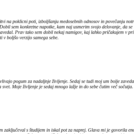
vi na poklicni poti, izboljšanju medosebnih odnosov in povečanju notr
en. Dobil sem konkretne napotke, kam naj usmerim svojo delovanje, da s
i zavedal. Prav tako sem dobil nekaj namigov, kaj lahko pričakujem v pr
iti v boljšo verzijo samega sebe.
livajo pogum za nadaljnje življenje. Sedaj se tudi moj um bolje zaveda
 svet. Moje življenje je sedaj mnogo lažje in do sebe čutim več sočutja. 
aključeval s študijem in iskal pot za naprej. Glava mi je govorila eno