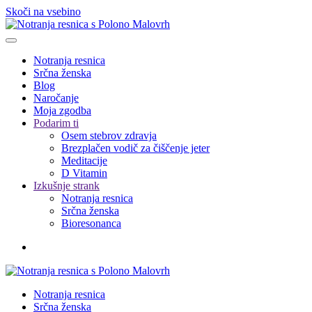
Skoči na vsebino
Notranja resnica
Srčna ženska
Blog
Naročanje
Moja zgodba
Podarim ti
Osem stebrov zdravja
Brezplačen vodič za čiščenje jeter
Meditacije
D Vitamin
Izkušnje strank
Notranja resnica
Srčna ženska
Bioresonanca
Notranja resnica
Srčna ženska