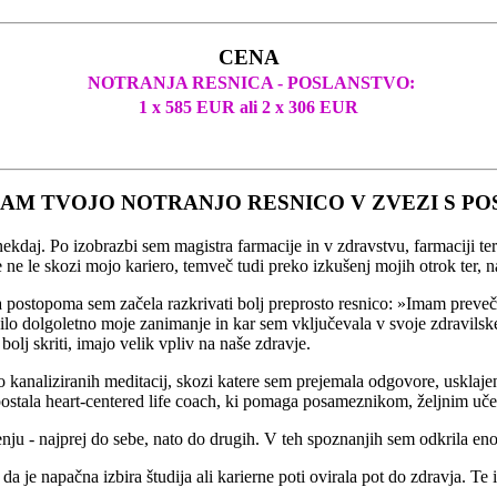
CENA
NOTRANJA RESNICA - POSLANSTVO:
1 x 585 EUR ali 2 x 306 EUR
EDAM TVOJO NOTRANJO RESNICO V ZVEZI S P
j. Po izobrazbi sem magistra farmacije in v zdravstvu, farmaciji ter z
e ne le skozi mojo kariero, temveč tudi preko izkušenj mojih otrok ter, n
postopoma sem začela razkrivati bolj preprosto resnico: »Imam preveč ti
ilo dolgoletno moje zanimanje in kar sem vključevala v svoje zdravilske p
bolj skriti, imajo velik vpliv na naše zdravje.
čjo kanaliziranih meditacij, skozi katere sem prejemala odgovore, uskl
postala heart-centered life coach, ki pomaga posameznikom, željnim učenj
u - najprej do sebe, nato do drugih. V teh spoznanjih sem odkrila eno
a je napačna izbira študija ali karierne poti ovirala pot do zdravja. T