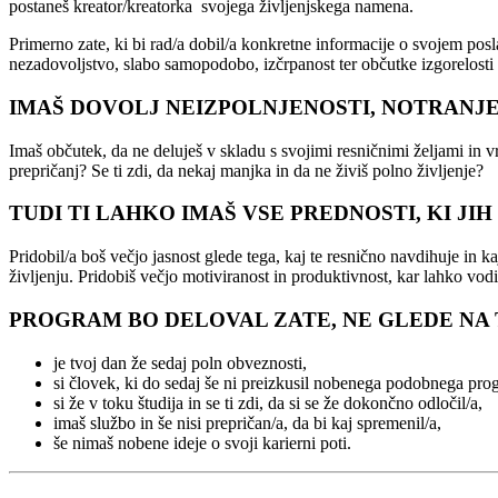
postaneš kreator/kreatorka svojega življenjskega namena.
Primerno zate, ki bi rad/a dobil/a konkretne informacije o svojem posl
nezadovoljstvo, slabo samopodobo, izčrpanost ter občutke izgorelosti
IMAŠ DOVOLJ NEIZPOLNJENOSTI, NOTRANJE
Imaš občutek, da ne deluješ v skladu s svojimi resničnimi željami in v
prepričanj? Se ti zdi, da nekaj manjka in da ne živiš polno življenje?
TUDI TI LAHKO IMAŠ VSE PREDNOSTI, KI J
Pridobil/a boš večjo jasnost glede tega, kaj te resnično navdihuje in k
življenju. Pridobiš večjo motiviranost in produktivnost, kar lahko vod
PROGRAM BO DELOVAL ZATE, NE GLEDE NA T
je tvoj dan že sedaj poln obveznosti,
si človek, ki do sedaj še ni preizkusil nobenega podobnega pro
si že v toku študija in se ti zdi, da si se že dokončno odločil/a,
imaš službo in še nisi prepričan/a, da bi kaj spremenil/a,
še nimaš nobene ideje o svoji karierni poti.