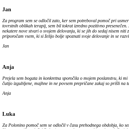
Jan
Za program sem se odločil zato, ker sem potreboval pomoč pri usmerit
tovrstnih oblikah terapij, sem bil tokrat izredno pozitivno preseneč
nekatere nove stvari o svojem delovanju, ki se jih do sedaj nisem nit
priporočam vsem, ki si želijo bolje spoznati svoje delovanje in se razv
Jan
Anja
Prejela sem bogata in konkretna sporočila o mojem poslanstvu, ki mi v
čutijo izgubljene, majhne in ne povsem prepričane zakaj so prišli na ta
Anja
Luka
Za Polonino pomoč sem se odločil v času prehodnega obdobja, ko sem z