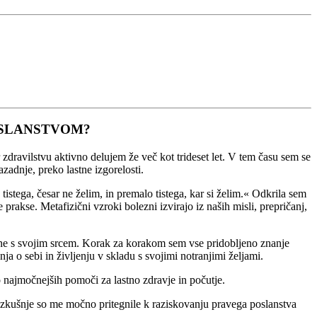
OSLANSTVOM?
dravilstvu aktivno delujem že več kot trideset let. V tem času sem se
azadnje, preko lastne izgorelosti.
stega, česar ne želim, in premalo tistega, kar si želim.« Odkrila sem
rakse. Metafizični vzroki bolezni izvirajo iz naših misli, prepričanj,
ajene s svojim srcem. Korak za korakom sem vse pridobljeno znanje
a o sebi in življenju v skladu s svojimi notranjimi željami.
 najmočnejših pomoči za lastno zdravje in počutje.
e izkušnje so me močno pritegnile k raziskovanju pravega poslanstva