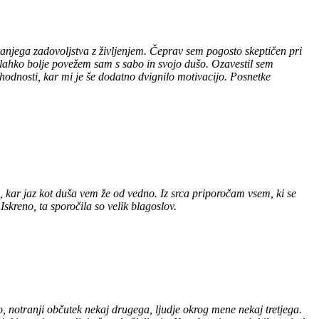
anjega zadovoljstva z življenjem. Čeprav sem pogosto skeptičen pri
e lahko bolje povežem sam s sabo in svojo dušo. Ozavestil sem
ihodnosti, kar mi je še dodatno dvignilo motivacijo. Posnetke
, kar jaz kot duša vem že od vedno. Iz srca priporočam vsem, ki se
Iskreno, ta sporočila so velik blagoslov.
, notranji občutek nekaj drugega, ljudje okrog mene nekaj tretjega.