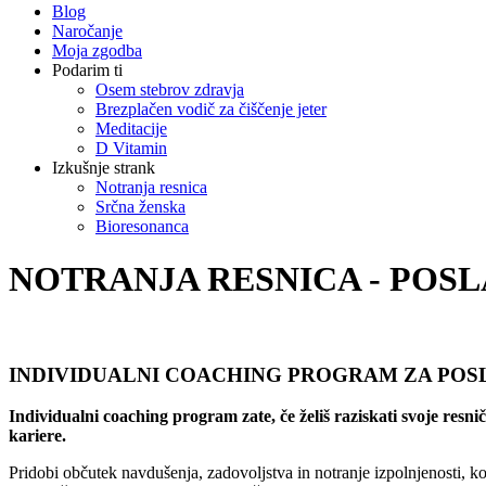
Blog
Naročanje
Moja zgodba
Podarim ti
Osem stebrov zdravja
Brezplačen vodič za čiščenje jeter
Meditacije
D Vitamin
Izkušnje strank
Notranja resnica
Srčna ženska
Bioresonanca
NOTRANJA RESNICA - POS
INDIVIDUALNI COACHING PROGRAM ZA POSLANTS
Individualni coaching program zate, če želiš raziskati svoje resni
kariere.
Pridobi občutek navdušenja, zadovoljstva in notranje izpolnjenosti, 