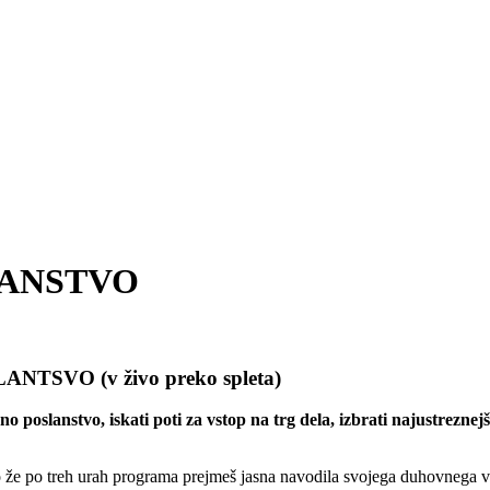
LANSTVO
VO (v živo preko spleta)
čno poslanstvo, iskati poti za vstop na trg dela, izbrati najustrezn
ko že po treh urah programa prejmeš jasna navodila svojega duhovnega v