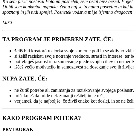
Ko sem prvič poslušal Polonin posnetek, sem ostal brez besed. Prejel s
Dobil sem konkretne napotke, čemu naj se trenutno posvetim in kaj lahk
spoznanj in jih tudi sprejel. Posnetek vodstva mi je izjemno dragocen
Luka
TA PROGRAM JE PRIMEREN ZATE, ČE:
želiš biti kreator/kreatorka svoje karierne poti in se aktivno vklj
si želiš raziskati svoje notranje vrednote, strasti in interese, ter
potrebuješ jasnost in razumevanje glede svojih ciljev in usmeritv
iščeš večjo motivacijo in samozavest za doseganje svojih življen
NI PA ZATE, ČE:
ne čutiš potrebe ali zanimanja za raziskovanje svojega poslanstv
pričakuješ da pride nek zunanji rešitelj in te reši,
verjameš, da je najboljše, če živiš enako kot doslej, in se ne želi
KAKO PROGRAM POTEKA?
PRVI KORAK