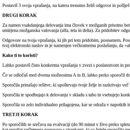
Postaviš 3 svoja vprašanja, na katera trenutno želiš odgovor in pošlje
DRUGI KORAK
Za namen vsakdanjega delovanja ima človek v možganih prisotno beta m
umirjena možganska valovanja (alfa, teta in delta).
Za pridobitev odgo
Odgovore na tvoja vprašanja, ki jih pri tem pridobim, posnamem. Po
tvoj elektronski naslov in je namenjen večkratnemu poslušanju, da »
Kako ti to koristi?
Lahko postaviš čisto konkretna vprašanja v zvezi s poslanstvom in p
Če se odločaš med dvema možnostma A in B, lahko preko sporočil dobiš
Sporočila prinašajo rešitve, ki upoštevajo tvoje želje in razkrivajo več
Sporočila te spodbujajo k delovanju v skladu s tabo in vsebujejo kon
Sporočila so zelo individualno prilagojena, kar se odraža v napotkih i
TRETJI KORAK
Po sporočilih se srečava na evalvaciji (do 90 minut v živo preko splet
kot rezultat večletnega pogovora s strankami, ki so želele sporočila p