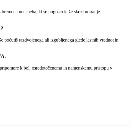
rez bremena neuspeha, ki se pogosto kaže skozi notranje
O?
Se počutiš razdvojenega ali izgubljenega glede lastnih vrednot in
A.
, kar pripomore k bolj osredotočenemu in namenskemu pristopu v