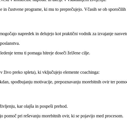
lne in čustvene programe, ki mu to preprečujejo. Včasih se ob sporočilih
omogočajo napredek in delujejo kot praktični vodnik za izvajanje nasvet
 poslanstva.
ledenje temu ti pomaga hitreje doseči želJene cilje.
v živo preko spleta), ki vključujejo elemente coachinga:
akdan, spodbujanju motivacije, prepoznavanju morebitnih ovir ter pomo
vljenju, kar olajša in pospeši prehod.
jo pomoč pri reševanju morebitnih ovir, ki se pojavijo med procesom.