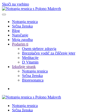
Skoči na vsebino
Notranja resnica
Srčna ženska
Blog
Naročanje
Moja zgodba
Podarim ti
Osem stebrov zdravja
Brezplačen vodič za čiščenje jeter
Meditacije
D Vitamin
Izkušnje strank
Notranja resnica
Srčna ženska
Bioresonanca
Notranja resnica
Srčna ženska