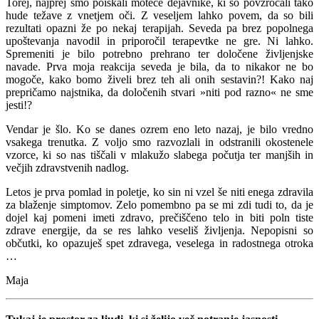
Torej, najprej smo poiskali moteče dejavnike, ki so povzročali tako
hude težave z vnetjem oči. Z veseljem lahko povem, da so bili
rezultati opazni že po nekaj terapijah. Seveda pa brez popolnega
upoštevanja navodil in priporočil terapevtke ne gre. Ni lahko.
Spremeniti je bilo potrebno prehrano ter določene življenjske
navade. Prva moja reakcija seveda je bila, da to nikakor ne bo
mogoče, kako bomo živeli brez teh ali onih sestavin?! Kako naj
prepričamo najstnika, da določenih stvari »niti pod razno« ne sme
jesti!?
Vendar je šlo. Ko se danes ozrem eno leto nazaj, je bilo vredno
vsakega trenutka. Z voljo smo razvozlali in odstranili okostenele
vzorce, ki so nas tiščali v mlakužo slabega počutja ter manjših in
večjih zdravstvenih nadlog.
Letos je prva pomlad in poletje, ko sin ni vzel še niti enega zdravila
za blaženje simptomov. Zelo pomembno pa se mi zdi tudi to, da je
dojel kaj pomeni imeti zdravo, prečiščeno telo in biti poln tiste
zdrave energije, da se res lahko veseliš življenja. Nepopisni so
občutki, ko opazuješ spet zdravega, veselega in radostnega otroka
…
Maja