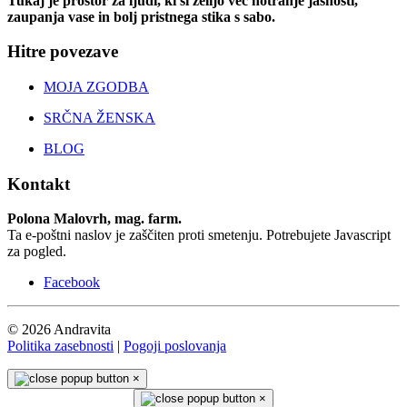
Tukaj je prostor za ljudi, ki si želijo več notranje jasnosti,
zaupanja vase in bolj pristnega stika s sabo.
Hitre povezave
MOJA ZGODBA
SRČNA ŽENSKA
BLOG
Kontakt
Polona Malovrh, mag. farm.
Ta e-poštni naslov je zaščiten proti smetenju. Potrebujete Javascript
za pogled.
Facebook
© 2026 Andravita
Politika zasebnosti
|
Pogoji poslovanja
×
×