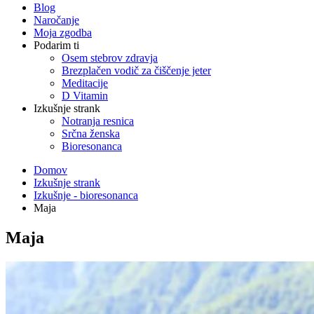
Blog
Naročanje
Moja zgodba
Podarim ti
Osem stebrov zdravja
Brezplačen vodič za čiščenje jeter
Meditacije
D Vitamin
Izkušnje strank
Notranja resnica
Srčna ženska
Bioresonanca
Domov
Izkušnje strank
Izkušnje - bioresonanca
Maja
Maja