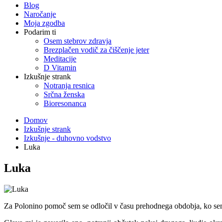
Blog
Naročanje
Moja zgodba
Podarim ti
Osem stebrov zdravja
Brezplačen vodič za čiščenje jeter
Meditacije
D Vitamin
Izkušnje strank
Notranja resnica
Srčna ženska
Bioresonanca
Domov
Izkušnje strank
Izkušnje - duhovno vodstvo
Luka
Luka
Za Polonino pomoč sem se odločil v času prehodnega obdobja, ko sem z