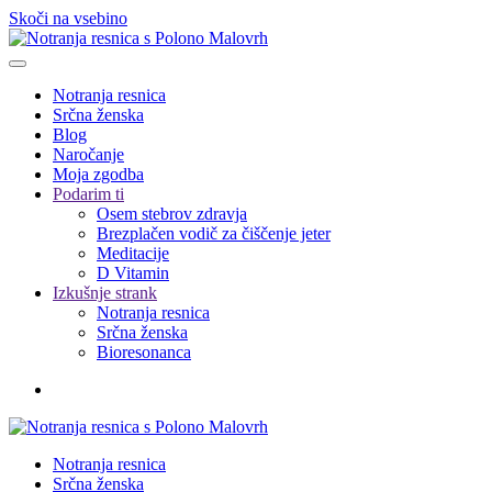
Skoči na vsebino
Notranja resnica
Srčna ženska
Blog
Naročanje
Moja zgodba
Podarim ti
Osem stebrov zdravja
Brezplačen vodič za čiščenje jeter
Meditacije
D Vitamin
Izkušnje strank
Notranja resnica
Srčna ženska
Bioresonanca
Notranja resnica
Srčna ženska