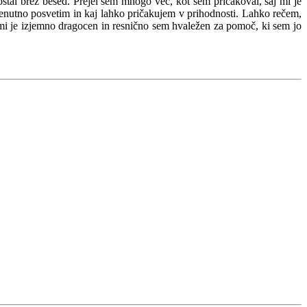
stal brez besed. Prejel sem mnogo več, kot sem pričakoval, saj mi je
trenutno posvetim in kaj lahko pričakujem v prihodnosti. Lahko rečem,
tva mi je izjemno dragocen in resnično sem hvaležen za pomoč, ki sem jo