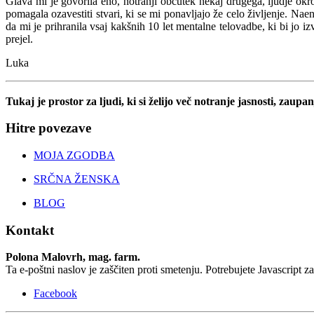
Glava mi je govorila eno, notranji občutek nekaj drugega, ljudje ok
pomagala ozavestiti stvari, ki se mi ponavljajo že celo življenje. N
da mi je prihranila vsaj kakšnih 10 let mentalne telovadbe, ki bi jo i
prejel.
Luka
Tukaj je prostor za ljudi, ki si želijo več notranje jasnosti, zaupan
Hitre povezave
MOJA ZGODBA
SRČNA ŽENSKA
BLOG
Kontakt
Polona Malovrh, mag. farm.
Ta e-poštni naslov je zaščiten proti smetenju. Potrebujete Javascript z
Facebook