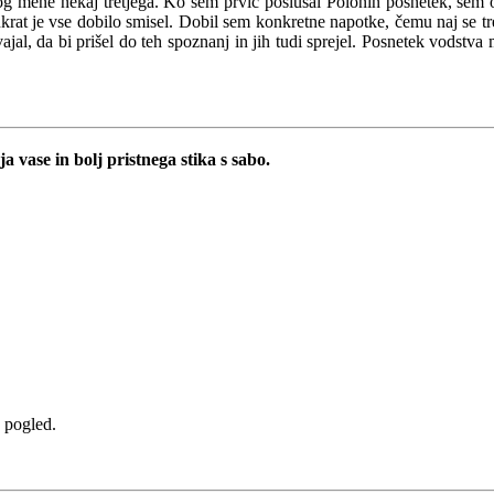
rog mene nekaj tretjega. Ko sem prvič poslušal Polonin posnetek, sem o
aenkrat je vse dobilo smisel. Dobil sem konkretne napotke, čemu naj se 
zvajal, da bi prišel do teh spoznanj in jih tudi sprejel. Posnetek vods
ja vase in bolj pristnega stika s sabo.
a pogled.