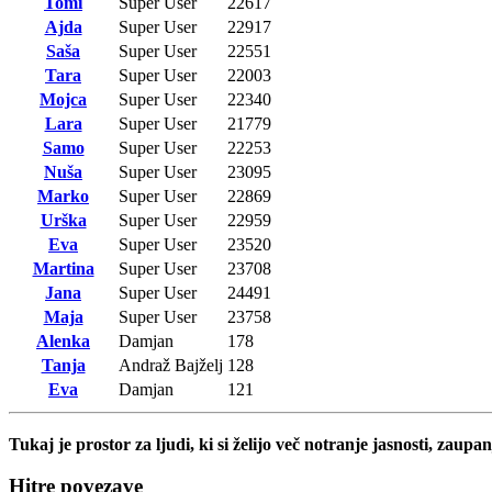
Tomi
Super User
22617
Ajda
Super User
22917
Saša
Super User
22551
Tara
Super User
22003
Mojca
Super User
22340
Lara
Super User
21779
Samo
Super User
22253
Nuša
Super User
23095
Marko
Super User
22869
Urška
Super User
22959
Eva
Super User
23520
Martina
Super User
23708
Jana
Super User
24491
Maja
Super User
23758
Alenka
Damjan
178
Tanja
Andraž Bajželj
128
Eva
Damjan
121
Tukaj je prostor za ljudi, ki si želijo več notranje jasnosti, zaupan
Hitre povezave