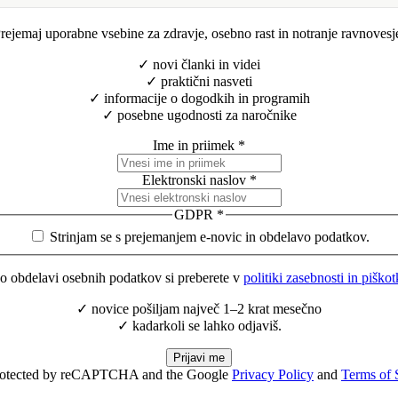
rejemaj uporabne vsebine za zdravje, osebno rast in notranje ravnovesj
✓ novi članki in videi
✓ praktični nasveti
✓ informacije o dogodkih in programih
✓ posebne ugodnosti za naročnike
Ime in priimek
*
Elektronski naslov
*
GDPR
*
Strinjam se s prejemanjem e-novic in obdelavo podatkov.
o obdelavi osebnih podatkov si preberete v
politiki zasebnosti in piško
✓ novice pošiljam največ 1–2 krat mesečno
✓ kadarkoli se lahko odjaviš.
Prijavi me
 protected by reCAPTCHA and the Google
Privacy Policy
and
Terms of 