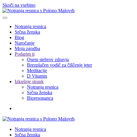
Skoči na vsebino
Notranja resnica
Srčna ženska
Blog
Naročanje
Moja zgodba
Podarim ti
Osem stebrov zdravja
Brezplačen vodič za čiščenje jeter
Meditacije
D Vitamin
Izkušnje strank
Notranja resnica
Srčna ženska
Bioresonanca
Notranja resnica
Srčna ženska