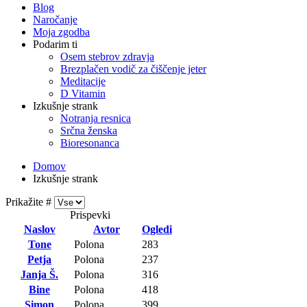
Blog
Naročanje
Moja zgodba
Podarim ti
Osem stebrov zdravja
Brezplačen vodič za čiščenje jeter
Meditacije
D Vitamin
Izkušnje strank
Notranja resnica
Srčna ženska
Bioresonanca
Domov
Izkušnje strank
Prikažite #
Prispevki
Naslov
Avtor
Ogledi
Tone
Polona
283
Petja
Polona
237
Janja Š.
Polona
316
Bine
Polona
418
Simon
Polona
399