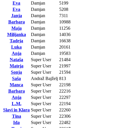
Eva
Damjan
5199
Eva
Damjan
5208
Janja
Damjan
7311
Barbara
Damjan
10988
Maja
Damjan
11256
Milijanka
Damjan
14036
Tadeja
Damjan
16638
Luka
Damjan
20161
Anja
Damjan
19583
Nataša
Super User
21484
Mateja
Super User
21997
Sonja
Super User
21594
Saša
Andraž Bajželj
813
Manca
Super User
22198
Barbara
Super User
22216
Anja
Super User
22297
L.M.
Super User
22194
Slavi in Klara
Super User
22260
Tina
Super User
22306
Ida
Super User
22482