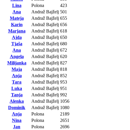
Lina
Polona
423
Ana
Andraž Bajželj
501
Mateja
Andraž Bajželj
655
Karin
Andraž Bajželj
656
Marjana
Andraž Bajželj
618
Ajda
Andraž Bajželj
650
Tjaša
Andraž Bajželj
680
Ana
Andraž Bajželj
672
Angela
Andraž Bajželj
620
Milijanka
Andraž Bajželj
827
Maja
Andraž Bajželj
818
Anja
Andraž Bajželj
852
Tara
Andraž Bajželj
953
Luka
Andraž Bajželj
951
Tanja
Andraž Bajželj
992
Alenka
Andraž Bajželj
1056
Dominik
Andraž Bajželj
1080
Anja
Polona
2189
Nina
Polona
2651
Jan
Polona
2696