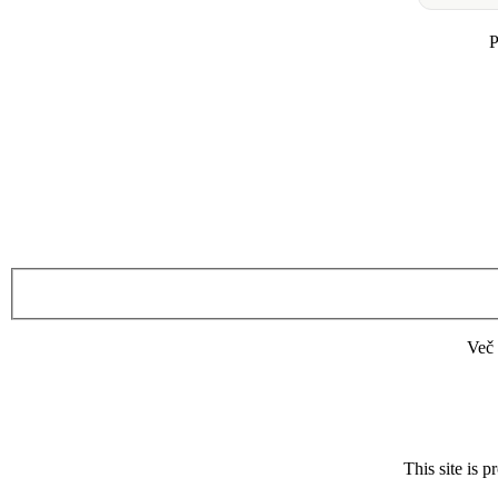
P
Več 
This site is