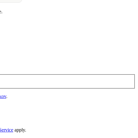
e.
tkov
.
Service
apply.