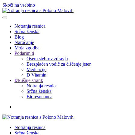
Skoči na vsebino
Notranja resnica
Srčna ženska
Blog
Naročanje
Moja zgodba
Podarim ti
Osem stebrov zdravja
Brezplačen vodič za čiščenje jeter
Meditacije
D Vitamin
Izkušnje strank
Notranja resnica
Srčna ženska
Bioresonanca
Notranja resnica
Srčna ženska