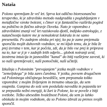
Nataša
Polono spremljam že več let. Sprva kot odlično bioresonančno
terapevtko, ki je zdravilsko metodo nadgradila s poglabljanjem v
metafizične vzroke bolezni, s čimer si je fantastično razširila pogled
na psihično in fizično zdravje človeka. Nato je vzporedno z
zdravilskimi znanji več let raziskovala djotiš, indijsko astrologijo, z
natančnostjo katere me je nemalokrat šokirala in ne samo
presenetila. Po zadnjem obisku pri njej, ko pa je zame prejemala
sporočila mojih duhovnih vodnikov, se mi kljub temu, da je bila že
prej izvrstna v tem, kar je počela, zdi, da je bilo vse prej le priprava
na to, kar se ji je v zadnjih letih odprlo... globok notranji uvid,
izostrena intuicija in jasnoslišni "kanal" do bitij razširjene zavesti, ki
so naši spremljevalci, naši pomočniki, naši učitelji.
Izkušnja s Poloninim "prevajanjem" jezika mojih vodnikov v
"zemeljskega" je bila zares čarobna. V jeziku, povsem drugačnem
od Poloninega običajnega besedišča, sem prepoznala toliko
vzporednic z mojim življenjem in trenutno situacijo, da sem
osupnila. Ganjena do solz sem poslušala navodila in pojasnila ter
se prepustila nežni energiji, ki žari iz Polone, ko se poveže z bitji
svetlobe. Težko ubesedim hvaležnost Poloni, da sem jo lahko
obiskala in mojim vodnikom, da so Polono izbrali za prenos svojih
sporočil.