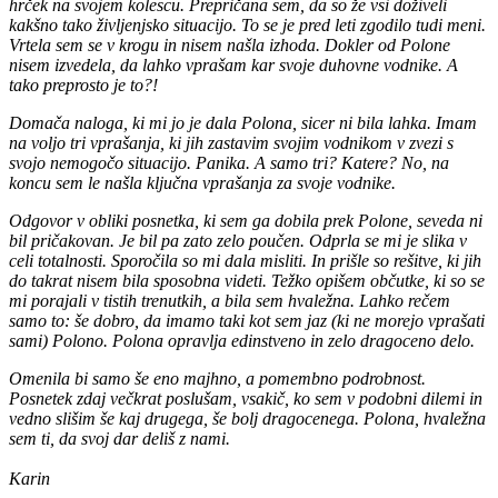
hrček na svojem kolescu. Prepričana sem, da so že vsi doživeli
kakšno tako življenjsko situacijo. To se je pred leti zgodilo tudi meni.
Vrtela sem se v krogu in nisem našla izhoda. Dokler od Polone
nisem izvedela, da lahko vprašam kar svoje duhovne vodnike. A
tako preprosto je to?!
Domača naloga, ki mi jo je dala Polona, sicer ni bila lahka. Imam
na voljo tri vprašanja, ki jih zastavim svojim vodnikom v zvezi s
svojo nemogočo situacijo. Panika. A samo tri? Katere? No, na
koncu sem le našla ključna vprašanja za svoje vodnike.
Odgovor v obliki posnetka, ki sem ga dobila prek Polone, seveda ni
bil pričakovan. Je bil pa zato zelo poučen. Odprla se mi je slika v
celi totalnosti. Sporočila so mi dala misliti. In prišle so rešitve, ki jih
do takrat nisem bila sposobna videti. Težko opišem občutke, ki so se
mi porajali v tistih trenutkih, a bila sem hvaležna. Lahko rečem
samo to: še dobro, da imamo taki kot sem jaz (ki ne morejo vprašati
sami) Polono. Polona opravlja edinstveno in zelo dragoceno delo.
Omenila bi samo še eno majhno, a pomembno podrobnost.
Posnetek zdaj večkrat poslušam, vsakič, ko sem v podobni dilemi in
vedno slišim še kaj drugega, še bolj dragocenega. Polona, hvaležna
sem ti, da svoj dar deliš z nami.
Karin