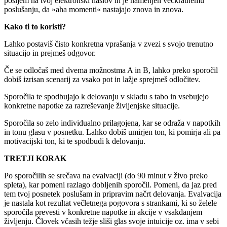
pošljem na tvoj elektronski naslov in je namenjen večkratnemu
poslušanju, da »aha momenti« nastajajo znova in znova.
Kako ti to koristi?
Lahko postaviš čisto konkretna vprašanja v zvezi s svojo trenutno
situacijo in prejmeš odgovor.
Če se odločaš med dvema možnostma A in B, lahko preko sporočil
dobiš izrisan scenarij za vsako pot in lažje sprejmeš odločitev.
Sporočila te spodbujajo k delovanju v skladu s tabo in vsebujejo
konkretne napotke za razreševanje življenjske situacije.
Sporočila so zelo individualno prilagojena, kar se odraža v napotkih
in tonu glasu v posnetku. Lahko dobiš umirjen ton, ki pomirja ali pa
motivacijski ton, ki te spodbudi k delovanju.
TRETJI KORAK
Po sporočilih se srečava na evalvaciji (do 90 minut v živo preko
spleta), kar pomeni razlago dobljenih sporočil. Pomeni, da jaz pred
tem tvoj posnetek poslušam in pripravim načrt delovanja. Evalvacija
je nastala kot rezultat večletnega pogovora s strankami, ki so želele
sporočila prevesti v konkretne napotke in akcije v vsakdanjem
življenju. Človek včasih težje sliši glas svoje intuicije oz. ima v sebi