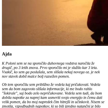
Ajda
K Poloni sem se na sporočilo duhovnega vodstva naročila že
drugič, po 3 letih znova. Prvo sporočilo mi je služilo kar 3 leta.
Vsakič, ko sem ga poslušala, sem slišala nekaj novega oz. je nek
nov stavek dobil malce bolj razsežen pomen.
Ob tem sporočilu sem približno že vedela kaj pričakovati. Vedela
sem da bom zagovoto slišala informacije, ki me bodo rahlo
"šokirale", saj bodo zelo nepričakovane. Vedela sem tudi, da bom
dobila napotke za naprej kam usmeriti svojo energijo in čemu dati
velik pomen, da bo moj napredek čim hitrejši in učinkovit. Nisem se
zmotila, vzpodbudnih napotkov, ki so bili izredno natančni je bilo