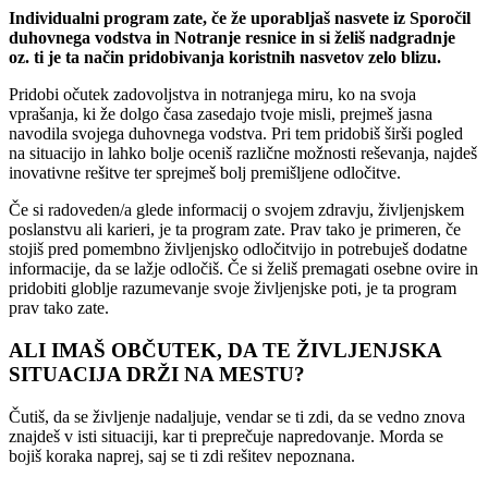
Individualni program zate, če že uporabljaš nasvete iz Sporočil
duhovnega vodstva in Notranje resnice in si želiš nadgradnje
oz. ti je ta način pridobivanja koristnih nasvetov zelo blizu.
Pridobi očutek zadovoljstva in notranjega miru, ko na svoja
vprašanja, ki že dolgo časa zasedajo tvoje misli, prejmeš jasna
navodila svojega duhovnega vodstva. Pri tem pridobiš širši pogled
na situacijo in lahko bolje oceniš različne možnosti reševanja, najdeš
inovativne rešitve ter sprejmeš bolj premišljene odločitve.
Če si radoveden/a glede informacij o svojem zdravju, življenjskem
poslanstvu ali karieri, je ta program zate. Prav tako je primeren, če
stojiš pred pomembno življenjsko odločitvijo in potrebuješ dodatne
informacije, da se lažje odločiš. Če si želiš premagati osebne ovire in
pridobiti globlje razumevanje svoje življenjske poti, je ta program
prav tako zate.
ALI IMAŠ OBČUTEK, DA TE ŽIVLJENJSKA
SITUACIJA DRŽI NA MESTU?
Čutiš, da se življenje nadaljuje, vendar se ti zdi, da se vedno znova
znajdeš v isti situaciji, kar ti preprečuje napredovanje. Morda se
bojiš koraka naprej, saj se ti zdi rešitev nepoznana.