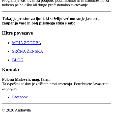
Program je zasnovan za podporo posamezniku in ni nadomestilo za
nobeno psihološko ali drugo profesionalno svetovanje.
Tukaj je prostor za ljudi, ki si želijo več notranje jasnosti,
zaupanja vase in bolj pristnega stika s sabo.
Hitre povezave
MOJA ZGODBA
SRČNA ŽENSKA
BLOG
Kontakt
Polona Malovrh, mag. farm.
Ta e-poštni naslov je zaščiten proti smetenju. Potrebujete Javascript
za pogled.
Facebook
© 2026 Andravita