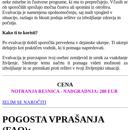
neke miselne in čustvene programe, ki mu to preprečujejo. Včasih se
ob sporočilih sprožajo močna čustva ali spomini iz otroštva.
Evalvacija je namenjena opolnomočenju, saj nudi vpogled v
situacijo, razlago in hkrati podaja rešitve za izboljšanje zdravja in
počutja.
Kako ti to koristi?
Po evalvaciji dobiš sporočila prevedena v dejanske ukrepe. Ti ukrepi
delujejo kot praktičen vodnik, ki ti pomaga napredovati.
Evalvacija je pravzaprav tvoj osebni zemljevid in urnik za vsakdanje
življenje. Sledenje temu načrtu ti pomaga videti možnosti za
izboljšanje in se premikati proti rešitvi v tvoji življenjski situaciji.
CENA
NOTRANJA RESNICA - NADGRADNJA: 288 EUR
žELIM SE NAROČITI
POGOSTA VPRAŠANJA