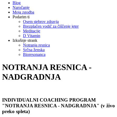
Blog
Naročanje
Moja zgodba
Podarim ti
Osem stebrov zdravja
Brezplačen vodič za čiščenje jeter
Meditacije
D Vitamin
Izkušnje strank
Notranja resnica
Srčna ženska
Bioresonanca
NOTRANJA RESNICA -
NADGRADNJA
INDIVIDUALNI COACHING PROGRAM
"NOTRANJA RESNICA - NADGRADNJA" (v živo
preko spleta)