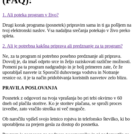
(FAQ):
1. Ali poteka program v živo?
Drugi korak programa (posnetek) pripravim sama in ti ga pošljem na
tvoj elektronski naslov. Vsa nadaljna srečanja potekajo v živo preko
spleta.
2. Ali je potrebna kakšna priprava ali predznanje za ta program?
Ne, za ta program ni potrebno posebno predznanje ali priprava.
Dovolj je, da imaš odprto srce in željo raziskovati različne možnosti.
Pomeni pa ta program nadgradnjo in je bolj primeren zate, če že
uporabljaš nasvete iz Sporočil duhovnega vodstva in Notranje
resnice oz. ti je ta način pridobivanja koristnih nasvetov zelo blizu.
PRAVILA POSLOVANJA
Posnetek z odgovori na tvoja vprašanja bo pri tebi okvirno v 60
dneh od plačila storitve. Ko je storitev plačana, se sproži proces
izvedbe, zato vračilo stroška ni več mogoče.
Ob naročilu vpišeš svojo letnico rojstva in telefonsko številko, ki bo
uporabljena za prejem gesla za dostop do posnetka.