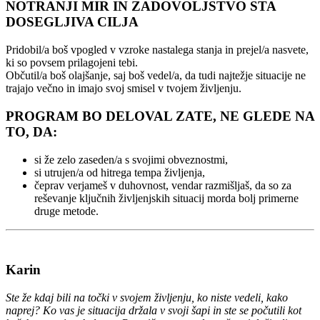
NOTRANJI MIR IN ZADOVOLJSTVO STA
DOSEGLJIVA CILJA
Pridobil/a boš vpogled v vzroke nastalega stanja in prejel/a nasvete,
ki so povsem prilagojeni tebi.
Občutil/a boš olajšanje, saj boš vedel/a, da tudi najtežje situacije ne
trajajo večno in imajo svoj smisel v tvojem življenju.
PROGRAM BO DELOVAL ZATE, NE GLEDE NA
TO, DA:
si že zelo zaseden/a s svojimi obveznostmi,
si utrujen/a od hitrega tempa življenja,
čeprav verjameš v duhovnost, vendar razmišljaš, da so za
reševanje ključnih življenjskih situacij morda bolj primerne
druge metode.
Karin
Ste že kdaj bili na točki v svojem življenju, ko niste vedeli, kako
naprej? Ko vas je situacija držala v svoji šapi in ste se počutili kot