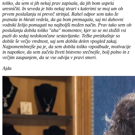
toliko, da sem si jih nekaj prav zapisala, da jih bom uspela
uresničiti. In seveda je bilo nekaj stvari s katerimi se moj um ob
prvem poslušanju ni preveč strinjal. Rahel odpor sem tako že
poznala in hkrati vedela, da ga bom premagala, saj mi duhovni
vodniki želijo pomagati na najboljši možen način. Prav tako sem ob
poslušanju dobila toliko "aha" momentov, kjer so se mi zložili vsi
puzli do sedaj nedokončane sestavljanke. Težke preizkušnje so
dobile še večjo vrednost, saj sem dobila delen vpogled zakaj.
Najpomembnejše pa je, da sem dobila toliko vzpodbude, motivacije
in napotkov, da sem začela živeti bistveno srečnejše, bolj polno in z
večjim zaupanjem, da se vse odvija v pravi smeri.
Ajda