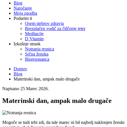
Blog
Naročanje
Moja zgodba
Podarim ti
Osem stebrov zdravja
Brezplačen vodič za čiščenje jeter
Meditacije
D Vitamin
Izkušnje strank
Notranja resnica
Srčna ženska
Bioresonanca
Domov
Blog
Materinski dan, ampak malo drugače
Napisano
25 Marec 2026
.
Materinski dan, ampak malo drugače
Mogoče se tudi tebi zdi, da tale marec ni bil najbolj naklonjen ženski