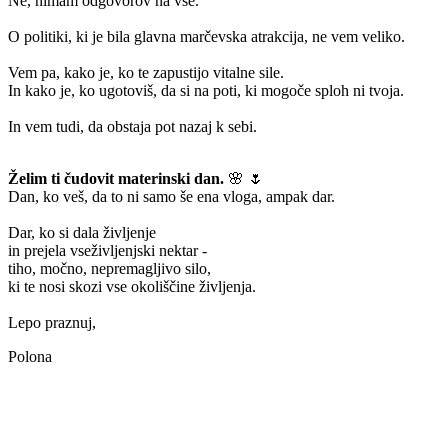
Ne, nimam odgovorov na vse.
O politiki, ki je bila glavna marčevska atrakcija, ne vem veliko.
Vem pa, kako je, ko te zapustijo vitalne sile.
In kako je, ko ugotoviš, da si na poti, ki mogoče sploh ni tvoja.
In vem tudi, da obstaja pot nazaj k sebi.
Želim ti čudovit materinski dan.
🌸 🌷
Dan, ko veš, da to ni samo še ena vloga, ampak dar.
Dar, ko si dala življenje
in prejela vseživljenjski nektar -
tiho, močno, nepremagljivo silo,
ki te nosi skozi vse okoliščine življenja.
Lepo praznuj,
Polona