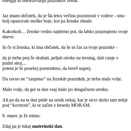
energiji in obeleževanju praznikov žensk.
Jaz imam občutek, da je šla letos večina pozornosti v volitve - smo
bolj opazovale moške boje, kot pa ženske rituale.
Kakorkoli… ženske vedno najdemo pot, da lahko praznujemo svoje
dneve.
In če si ženska, ki ima občutek, da še ni čas za tvoje praznike -
da je treba prej še skuhati, peljati otroke na trening, dati cunje v
pralni stroj…
potem je še posebej pomembno, da bereš naprej.
Da ravno ne “zaspimo” na ženskih praznikih, je treba malo volje.
Malo volje, da gre ta dan vsaj malo po drugačnem urniku.
Ali pa da na ta dan pride na urnik nekaj, kar je sicer skrito tam nekje
pod “kovtrom”, ki se začne z besedo MORAM.
8. marec je že mimo.
Zdaj pa je tukaj
materinski dan
.