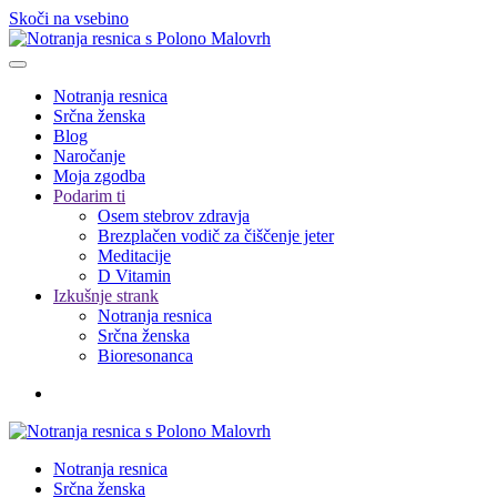
Skoči na vsebino
Notranja resnica
Srčna ženska
Blog
Naročanje
Moja zgodba
Podarim ti
Osem stebrov zdravja
Brezplačen vodič za čiščenje jeter
Meditacije
D Vitamin
Izkušnje strank
Notranja resnica
Srčna ženska
Bioresonanca
Notranja resnica
Srčna ženska