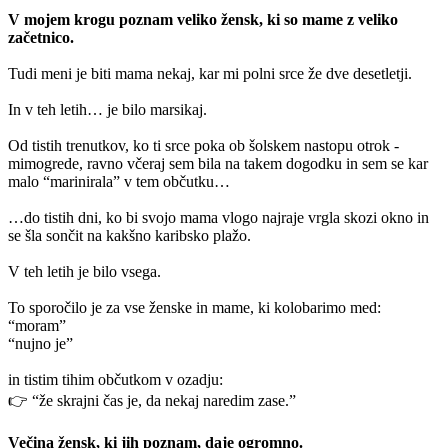
V mojem krogu poznam veliko žensk, ki so mame z veliko
začetnico.
Tudi meni je biti mama nekaj, kar mi polni srce že dve desetletji.
In v teh letih… je bilo marsikaj.
Od tistih trenutkov, ko ti srce poka ob šolskem nastopu otrok -
mimogrede, ravno včeraj sem bila na takem dogodku in sem se kar
malo “marinirala” v tem občutku…
…do tistih dni, ko bi svojo mama vlogo najraje vrgla skozi okno in
se šla sončit na kakšno karibsko plažo.
V teh letih je bilo vsega.
To sporočilo je za vse ženske in mame, ki kolobarimo med:
“moram”
“nujno je”
in tistim tihim občutkom v ozadju:
👉 “že skrajni čas je, da nekaj naredim zase.”
Večina žensk, ki jih poznam, daje ogromno.