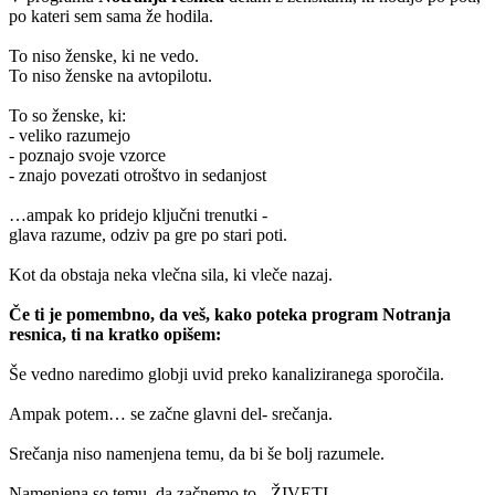
po kateri sem sama že hodila.
To niso ženske, ki ne vedo.
To niso ženske na avtopilotu.
To so ženske, ki:
- veliko razumejo
- poznajo svoje vzorce
- znajo povezati otroštvo in sedanjost
…ampak ko pridejo ključni trenutki -
glava razume, odziv pa gre po stari poti.
Kot da obstaja neka vlečna sila, ki vleče nazaj.
Če ti je pomembno, da veš, kako poteka program Notranja
resnica, ti na kratko opišem:
Še vedno naredimo globji uvid preko kanaliziranega sporočila.
Ampak potem… se začne glavni del- srečanja.
Srečanja niso namenjena temu, da bi še bolj razumele.
Namenjena so temu, da začnemo to - ŽIVETI.