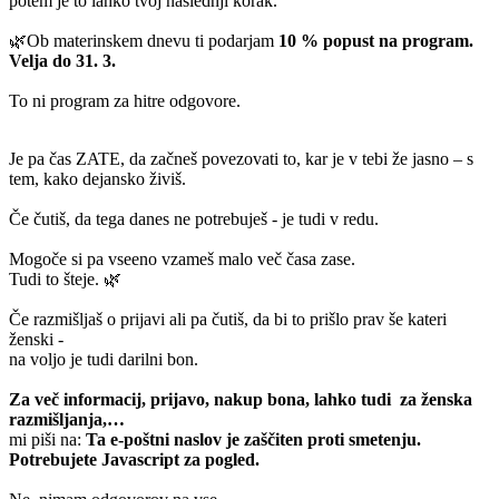
potem je to lahko tvoj naslednji korak.
🌿Ob materinskem dnevu ti podarjam
10 % popust na program.
Velja do 31. 3.
To ni program za hitre odgovore.
Je pa čas ZATE, da začneš povezovati to, kar je v tebi že jasno –
s
tem, kako dejansko živiš.
Če čutiš, da tega danes ne potrebuješ - je tudi v redu.
Mogoče si pa vseeno vzameš malo več časa zase.
Tudi to šteje. 🌿
Če razmišljaš o prijavi ali pa čutiš, da bi to prišlo prav še kateri
ženski -
na voljo je tudi darilni bon.
Za več informacij, prijavo, nakup bona, lahko tudi za ženska
razmišljanja,…
mi piši na:
Ta e-poštni naslov je zaščiten proti smetenju.
Potrebujete Javascript za pogled.