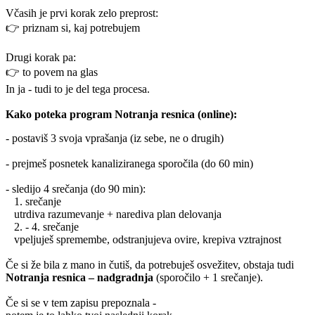
Včasih je prvi korak zelo preprost:
👉 priznam si, kaj potrebujem
Drugi korak pa:
👉 to povem na glas
In ja - tudi to je del tega procesa.
Kako poteka program Notranja resnica (online):
- postaviš 3 svoja vprašanja (iz sebe, ne o drugih)
- prejmeš posnetek kanaliziranega sporočila (do 60 min)
- sledijo 4 srečanja (do 90 min):
1. srečanje
utrdiva razumevanje + narediva plan delovanja
2. - 4. srečanje
vpeljuješ spremembe, odstranjujeva ovire, krepiva vztrajnost
Če si že bila z mano in čutiš, da potrebuješ osvežitev, obstaja tudi
Notranja resnica – nadgradnja
(sporočilo + 1 srečanje).
Če si se v tem zapisu prepoznala -