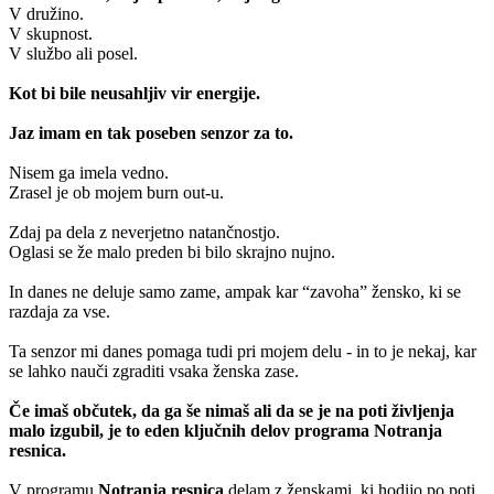
V družino.
V skupnost.
V službo ali posel.
Kot bi bile neusahljiv vir energije.
Jaz imam en tak poseben senzor za to.
Nisem ga imela vedno.
Zrasel je ob mojem burn out-u.
Zdaj pa dela z neverjetno natančnostjo.
Oglasi se že malo preden bi bilo skrajno nujno.
In danes ne deluje samo zame, ampak kar “zavoha” žensko, ki se
razdaja za vse.
Ta senzor mi danes pomaga tudi pri mojem delu - in to je nekaj, kar
se lahko nauči zgraditi vsaka ženska zase.
Če imaš občutek, da ga še nimaš ali da se je na poti življenja
malo izgubil, je to eden ključnih delov programa Notranja
resnica.
V programu
Notranja resnica
delam z ženskami, ki hodijo po poti,