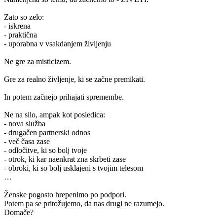
Zato so zelo:
- iskrena
- praktična
- uporabna v vsakdanjem življenju
Ne gre za misticizem.
Gre za realno življenje, ki se začne premikati.
In potem začnejo prihajati spremembe.
Ne na silo, ampak kot posledica:
- nova služba
- drugačen partnerski odnos
- več časa zase
- odločitve, ki so bolj tvoje
- otrok, ki kar naenkrat zna skrbeti zase
- obroki, ki so bolj usklajeni s tvojim telesom
…
Ženske pogosto hrepenimo po podpori.
Potem pa se pritožujemo, da nas drugi ne razumejo.
Domače?