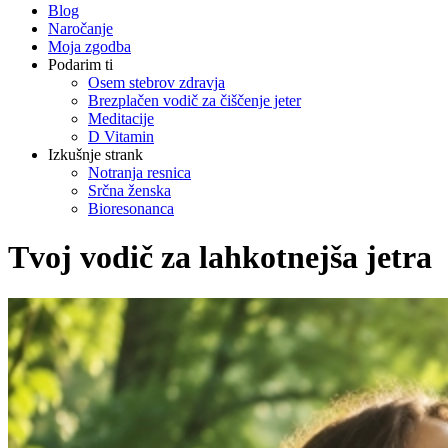
Blog
Naročanje
Moja zgodba
Podarim ti
Osem stebrov zdravja
Brezplačen vodič za čiščenje jeter
Meditacije
D Vitamin
Izkušnje strank
Notranja resnica
Srčna ženska
Bioresonanca
Tvoj vodič za lahkotnejša jetra