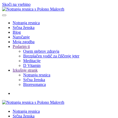
Skoči na vsebino
Notranja resnica
Srčna ženska
Blog
Naročanje
Moja zgodba
Podarim ti
Osem stebrov zdravja
Brezplačen vodič za čiščenje jeter
Meditacije
D Vitamin
Izkušnje strank
Notranja resnica
Srčna ženska
Bioresonanca
Notranja resnica
Srčna ženska