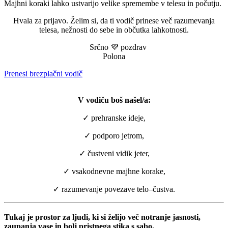
Majhni koraki lahko ustvarijo velike spremembe v telesu in počutju.
Hvala za prijavo. Želim si, da ti vodič prinese več razumevanja
telesa, nežnosti do sebe in občutka lahkotnosti.
Srčno 💜 pozdrav
Polona
Prenesi brezplačni vodič
V vodiču boš našel/a:
✓ prehranske ideje,
✓ podporo jetrom,
✓ čustveni vidik jeter,
✓ vsakodnevne majhne korake,
✓ razumevanje povezave telo–čustva.
Tukaj je prostor za ljudi, ki si želijo več notranje jasnosti,
zaupanja vase in bolj pristnega stika s sabo.