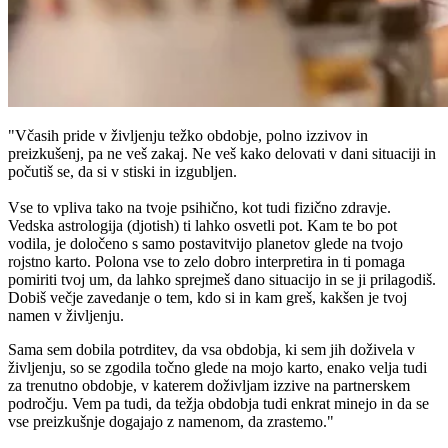
"Včasih pride v življenju težko obdobje, polno izzivov in
preizkušenj, pa ne veš zakaj. Ne veš kako delovati v dani situaciji in
počutiš se, da si v stiski in izgubljen.
Vse to vpliva tako na tvoje psihično, kot tudi fizično zdravje.
Vedska astrologija (djotish) ti lahko osvetli pot. Kam te bo pot
vodila, je določeno s samo postavitvijo planetov glede na tvojo
rojstno karto. Polona vse to zelo dobro interpretira in ti pomaga
pomiriti tvoj um, da lahko sprejmeš dano situacijo in se ji prilagodiš.
Dobiš večje zavedanje o tem, kdo si in kam greš, kakšen je tvoj
namen v življenju.
Sama sem dobila potrditev, da vsa obdobja, ki sem jih doživela v
življenju, so se zgodila točno glede na mojo karto, enako velja tudi
za trenutno obdobje, v katerem doživljam izzive na partnerskem
področju. Vem pa tudi, da težja obdobja tudi enkrat minejo in da se
vse preizkušnje dogajajo z namenom, da zrastemo."