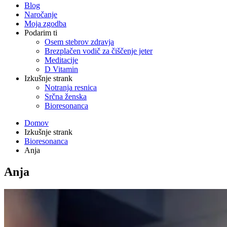
Blog
Naročanje
Moja zgodba
Podarim ti
Osem stebrov zdravja
Brezplačen vodič za čiščenje jeter
Meditacije
D Vitamin
Izkušnje strank
Notranja resnica
Srčna ženska
Bioresonanca
Domov
Izkušnje strank
Bioresonanca
Anja
Anja