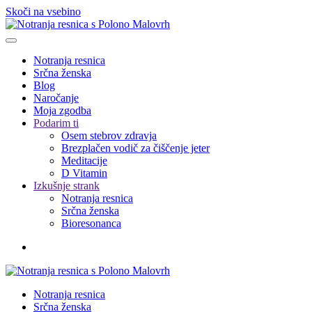
Skoči na vsebino
Notranja resnica
Srčna ženska
Blog
Naročanje
Moja zgodba
Podarim ti
Osem stebrov zdravja
Brezplačen vodič za čiščenje jeter
Meditacije
D Vitamin
Izkušnje strank
Notranja resnica
Srčna ženska
Bioresonanca
Notranja resnica
Srčna ženska