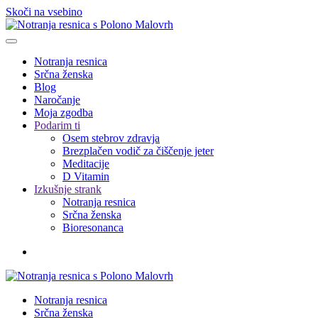
Skoči na vsebino
Notranja resnica
Srčna ženska
Blog
Naročanje
Moja zgodba
Podarim ti
Osem stebrov zdravja
Brezplačen vodič za čiščenje jeter
Meditacije
D Vitamin
Izkušnje strank
Notranja resnica
Srčna ženska
Bioresonanca
Notranja resnica
Srčna ženska