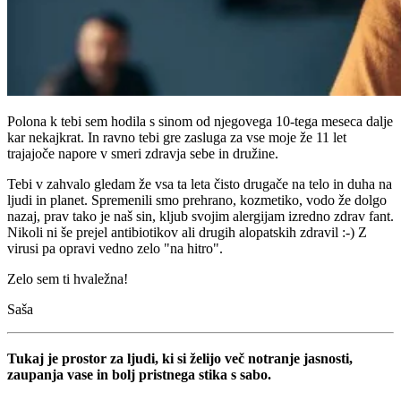
Polona k tebi sem hodila s sinom od njegovega 10-tega meseca dalje
kar nekajkrat. In ravno tebi gre zasluga za vse moje že 11 let
trajajoče napore v smeri zdravja sebe in družine.
Tebi v zahvalo gledam že vsa ta leta čisto drugače na telo in duha na
ljudi in planet. Spremenili smo prehrano, kozmetiko, vodo že dolgo
nazaj, prav tako je naš sin, kljub svojim alergijam izredno zdrav fant.
Nikoli ni še prejel antibiotikov ali drugih alopatskih zdravil :-) Z
virusi pa opravi vedno zelo "na hitro".
Zelo sem ti hvaležna!
Saša
Tukaj je prostor za ljudi, ki si želijo več notranje jasnosti,
zaupanja vase in bolj pristnega stika s sabo.