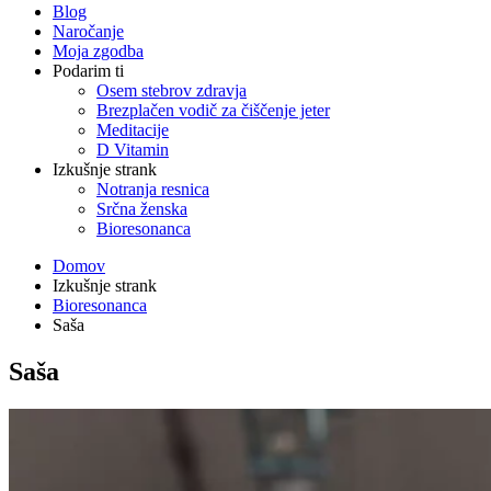
Blog
Naročanje
Moja zgodba
Podarim ti
Osem stebrov zdravja
Brezplačen vodič za čiščenje jeter
Meditacije
D Vitamin
Izkušnje strank
Notranja resnica
Srčna ženska
Bioresonanca
Domov
Izkušnje strank
Bioresonanca
Saša
Saša