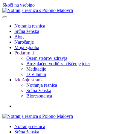
Skoči na vsebino
Notranja resnica
Srčna ženska
Blog
Naročanje
Moja zgodba
Podarim ti
Osem stebrov zdravja
Brezplačen vodič za čiščenje jeter
Meditacije
D Vitamin
Izkušnje strank
Notranja resnica
Srčna ženska
Bioresonanca
Notranja resnica
Srčna ženska