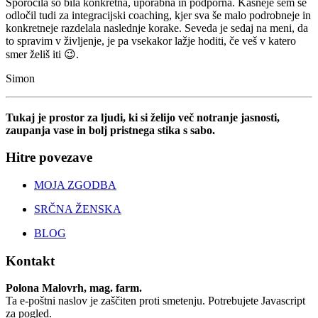
Sporočila so bila konkretna, uporabna in podporna. Kasneje sem se
odločil tudi za integracijski coaching, kjer sva še malo podrobneje in
konkretneje razdelala naslednje korake. Seveda je sedaj na meni, da
to spravim v življenje, je pa vsekakor lažje hoditi, če veš v katero
smer želiš iti 😉.
Simon
Tukaj je prostor za ljudi, ki si želijo več notranje jasnosti,
zaupanja vase in bolj pristnega stika s sabo.
Hitre povezave
MOJA ZGODBA
SRČNA ŽENSKA
BLOG
Kontakt
Polona Malovrh, mag. farm.
Ta e-poštni naslov je zaščiten proti smetenju. Potrebujete Javascript
za pogled.