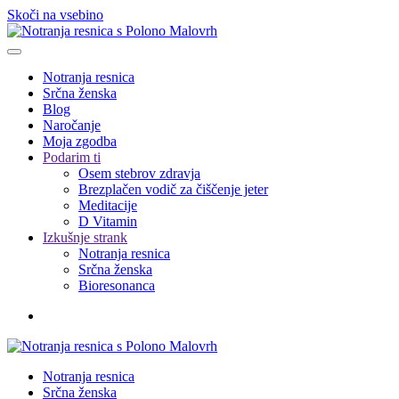
Skoči na vsebino
Notranja resnica
Srčna ženska
Blog
Naročanje
Moja zgodba
Podarim ti
Osem stebrov zdravja
Brezplačen vodič za čiščenje jeter
Meditacije
D Vitamin
Izkušnje strank
Notranja resnica
Srčna ženska
Bioresonanca
Notranja resnica
Srčna ženska