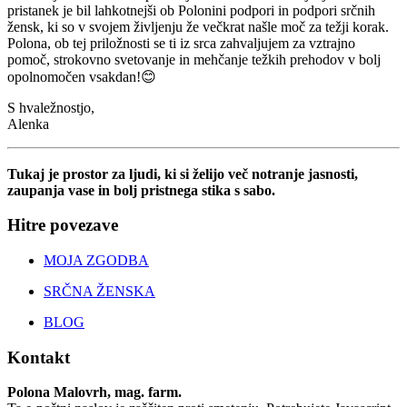
pristanek je bil lahkotnejši ob Polonini podpori in podpori srčnih
žensk, ki so v svojem življenju že večkrat našle moč za težji korak.
Polona, ob tej priložnosti se ti iz srca zahvaljujem za vztrajno
pomoč, strokovno svetovanje in mehčanje težkih prehodov v bolj
opolnomočen vsakdan!😊
S hvaležnostjo,
Alenka
Tukaj je prostor za ljudi, ki si želijo več notranje jasnosti,
zaupanja vase in bolj pristnega stika s sabo.
Hitre povezave
MOJA ZGODBA
SRČNA ŽENSKA
BLOG
Kontakt
Polona Malovrh, mag. farm.