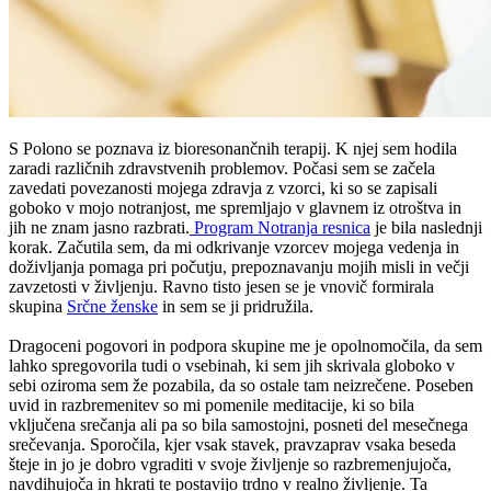
S Polono se poznava iz bioresonančnih terapij. K njej sem hodila
zaradi različnih zdravstvenih problemov. Počasi sem se začela
zavedati povezanosti mojega zdravja z vzorci, ki so se zapisali
goboko v mojo notranjost, me spremljajo v glavnem iz otroštva in
jih ne znam jasno razbrati.
Program Notranja resnica
je bila naslednji
korak. Začutila sem, da mi odkrivanje vzorcev mojega vedenja in
doživljanja pomaga pri počutju, prepoznavanju mojih misli in večji
zavzetosti v življenju. Ravno tisto jesen se je vnovič formirala
skupina
Srčne ženske
in sem se ji pridružila.
Dragoceni pogovori in podpora skupine me je opolnomočila, da sem
lahko spregovorila tudi o vsebinah, ki sem jih skrivala globoko v
sebi oziroma sem že pozabila, da so ostale tam neizrečene. Poseben
uvid in razbremenitev so mi pomenile meditacije, ki so bila
vključena srečanja ali pa so bila samostojni, posneti del mesečnega
srečevanja. Sporočila, kjer vsak stavek, pravzaprav vsaka beseda
šteje in jo je dobro vgraditi v svoje življenje so razbremenjujoča,
navdihujoča in hkrati te postavijo trdno v realno življenje. Ta