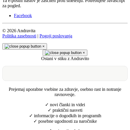
Ta e-poštni naslov je zaščiten proti smetenju. Potrebujete Javascript
za pogled.
Facebook
© 2026 Andravita
Politika zasebnosti
|
Pogoji poslovanja
×
×
Ostani v stiku z Andravito
Prejemaj uporabne vsebine za zdravje, osebno rast in notranje
ravnovesje.
✓ novi članki in videi
✓ praktični nasveti
✓ informacije o dogodkih in programih
✓ posebne ugodnosti za naročnike