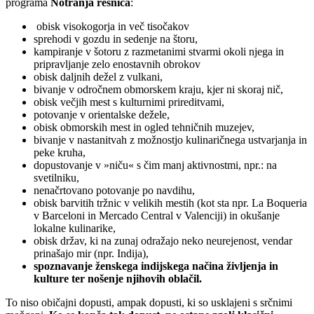
programa
Notranja resnica
:
obisk visokogorja in več tisočakov
sprehodi v gozdu in sedenje na štoru,
kampiranje v šotoru z razmetanimi stvarmi okoli njega in
pripravljanje zelo enostavnih obrokov
obisk daljnih dežel z vulkani,
bivanje v odročnem obmorskem kraju, kjer ni skoraj nič,
obisk večjih mest s kulturnimi prireditvami,
potovanje v orientalske dežele,
obisk obmorskih mest in ogled tehničnih muzejev,
bivanje v nastanitvah z možnostjo kulinaričnega ustvarjanja in
peke kruha,
dopustovanje v »niču« s čim manj aktivnostmi, npr.: na
svetilniku,
nenačrtovano potovanje po navdihu,
obisk barvitih tržnic v velikih mestih (kot sta npr. La Boqueria
v Barceloni in Mercado Central v Valenciji) in okušanje
lokalne kulinarike,
obisk držav, ki na zunaj odražajo neko neurejenost, vendar
prinašajo mir (npr. Indija),
spoznavanje ženskega indijskega načina življenja in
kulture ter nošenje njihovih oblačil.
To niso običajni dopusti, ampak dopusti, ki so usklajeni s srčnimi