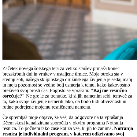
Začetek novega šolskega leta za veliko staršev prinaša konec
brezskrbnih dni in vrnitev v ustaljene tirnice. Moja otroka sta v
srednji šoli, našega skupinskega družinskega življenja je sedaj manj
in moja pozornost se vedno bolj usmerja k temu, kako kakovostno
preživeti svoj prosti čas. Pogosto se vprašam:
"Kaj me resnično
osrečuje?"
Ne gre le za trenutke, ki si jih namenim sebi, temveč za
to, kako svoje življenje usmeriti tako, da bodo tudi obveznosti in
rutine podrejene mojemu resničnemu namenu.
Če spremljaš moje objave, že veš, da odgovore na ta vprašanja
iščem skozi kanalizirana sporočila v okviru programa Notranja
resnica. To počnem tako zase kot za vse, ki jih to zanima.
Notranja
resnica je individualni program, v katerem odkrivamo svoj