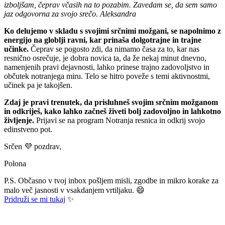
izboljšam, čeprav včasih na to pozabim. Zavedam se, da sem samo
jaz odgovorna za svojo srečo. Aleksandra
Ko delujemo v skladu s svojimi srčnimi možgani, se napolnimo z
energijo na globlji ravni, kar prinaša dolgotrajne in trajne
učinke.
Čeprav se pogosto zdi, da nimamo časa za to, kar nas
resnično osrečuje, je dobra novica ta, da že nekaj minut dnevno,
namenjenih pravi dejavnosti, lahko prinese trajno zadovoljstvo in
občutek notranjega miru. Telo se hitro poveže s temi aktivnostmi,
učinek pa je takojšen.
Zdaj je pravi trenutek, da prisluhneš svojim srčnim možganom
in odkriješ, kako lahko začneš živeti bolj
zadovoljno
in lahkotno
življenje.
Prijavi se na program Notranja resnica in odkrij svojo
edinstveno pot.
Srčen 💜 pozdrav,
Polona
P.S. Občasno v tvoj inbox pošljem misli, zgodbe in mikro korake za
malo več jasnosti v vsakdanjem vrtiljaku. 😄
Pridruži se mi tukaj
✨