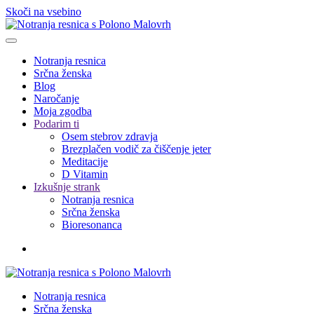
Skoči na vsebino
Notranja resnica
Srčna ženska
Blog
Naročanje
Moja zgodba
Podarim ti
Osem stebrov zdravja
Brezplačen vodič za čiščenje jeter
Meditacije
D Vitamin
Izkušnje strank
Notranja resnica
Srčna ženska
Bioresonanca
Notranja resnica
Srčna ženska