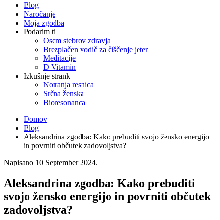
Blog
Naročanje
Moja zgodba
Podarim ti
Osem stebrov zdravja
Brezplačen vodič za čiščenje jeter
Meditacije
D Vitamin
Izkušnje strank
Notranja resnica
Srčna ženska
Bioresonanca
Domov
Blog
Aleksandrina zgodba: Kako prebuditi svojo žensko energijo
in povrniti občutek zadovoljstva?
Napisano
10 September 2024
.
Aleksandrina zgodba: Kako prebuditi
svojo žensko energijo in povrniti občutek
zadovoljstva?