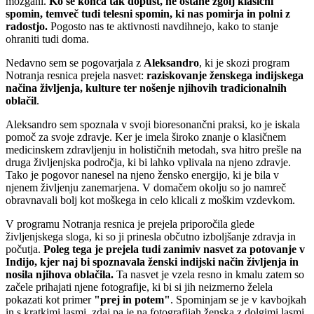
možgani.
Ko se konča tak dopust, ne ostane zgolj klasični
spomin, temveč tudi telesni spomin, ki nas pomirja in polni z
radostjo.
Pogosto nas te aktivnosti navdihnejo, kako to stanje
ohraniti tudi doma.
Nedavno sem se pogovarjala z
Aleksandro
, ki je skozi program
Notranja resnica prejela nasvet:
raziskovanje ženskega indijskega
načina življenja, kulture ter nošenje njihovih tradicionalnih
oblačil
.
Aleksandro sem spoznala v svoji bioresonančni praksi, ko je iskala
pomoč za svoje zdravje. Ker je imela široko znanje o klasičnem
medicinskem zdravljenju in holističnih metodah, sva hitro prešle na
druga življenjska področja, ki bi lahko vplivala na njeno zdravje.
Tako je pogovor nanesel na njeno žensko energijo, ki je bila v
njenem življenju zanemarjena.
V domačem okolju
so jo namreč
obravnavali bolj kot moškega in celo klicali z moškim vzdevkom.
V programu Notranja resnica je prejela priporočila glede
življenjskega sloga, ki so ji prinesla občutno izboljšanje zdravja in
počutja.
Poleg tega je prejela tudi zanimiv nasvet za
potovanje v
Indijo, kjer naj bi spoznavala ženski indijski način življenja in
nosila njihova oblačila.
Ta nasvet je vzela resno in kmalu zatem so
začele prihajati njene fotografije, ki bi si jih neizmerno želela
pokazati kot primer
"prej in potem"
. Spominjam se je v kavbojkah
in s kratkimi lasmi, zdaj pa je na fotografijah ženska z dolgimi lasmi,