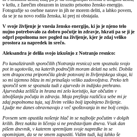
v krilu, z žarečim obrazom in izrazito prisotno žensko energijo.
Fotografije so osebne narave in jih ne morem deliti, a lahko povem,
da se je na novo rodila ženska, ki prej ni obstajala.
V svoje življenje je vnesla žensko energijo, ki jo je njeno telo
nujno potrebovalo za dobro počutje in zdravje, hkrati pa se ji je
odprl popolnoma nov pogled na življenje, kjer je zdaj veliko
prostora za napredek in srečo.
Aleksandra je delila svojo izkušnjo z Notranjo resnico:
Po kanaliziranih sporočilih
(Notranja resnica)
sem spoznala svojo
pot
in ugotovila, na katerih področjih moram delati na sebi. Dobila
sem dragocena priporočila glede potovanj in življenjskega sloga, ki
so mi izjemno blizu in mi prinašajo veliko zadovoljstva. Preko teh
sporočil sem se spoznala tudi z ajurvedo in indijsko prehrano.
Ajurvedska zelišča in hrana mi zelo koristijo, kar občutim v
izboljšanju počutja in zdravja. Moja prejšnja različica sebe mi je
zdaj popolnoma tuja, saj živim veliko bolj izpolnjeno življenje.
Ljudje me danes obravnavajo z več spoštovanja in me bolj cenijo.
Povsem sem opustila nošenje hlač in se najbolje počutim v dolgih
krilih. Brez nakita in ličenja si ne predstavljam dneva. Vsak dan
pišem dnevnik, v katerem spremljam svoje napredke in se
opominjam, da se ne smem zapustiti. Vidim tudi, kaj lahko še