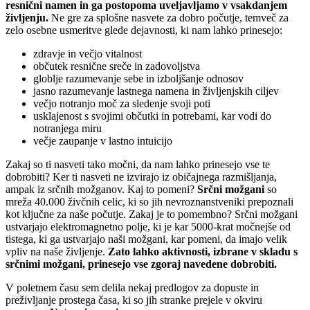
resnični namen in ga postopoma uveljavljamo v vsakdanjem
življenju.
Ne gre za splošne nasvete za dobro počutje, temveč za
zelo osebne usmeritve glede dejavnosti, ki nam lahko prinesejo:
zdravje in večjo vitalnost
občutek resnične sreče in zadovoljstva
globlje razumevanje sebe in izboljšanje odnosov
jasno razumevanje lastnega namena in življenjskih ciljev
večjo notranjo moč za sledenje svoji poti
usklajenost s svojimi občutki in potrebami, kar vodi do
notranjega miru
večje zaupanje v lastno intuicijo
Zakaj so ti nasveti tako močni, da nam lahko prinesejo vse te
dobrobiti? Ker ti nasveti ne izvirajo iz običajnega razmišljanja,
ampak iz srčnih možganov. Kaj to pomeni?
Srčni možgani
so
mreža 40.000 živčnih celic, ki so jih nevroznanstveniki prepoznali
kot ključne za naše počutje. Zakaj je to pomembno? Srčni možgani
ustvarjajo elektromagnetno polje, ki je kar 5000-krat močnejše od
tistega, ki ga ustvarjajo naši možgani, kar pomeni, da imajo velik
vpliv na naše življenje.
Zato lahko aktivnosti, izbrane v skladu s
srčnimi možgani, prinesejo vse zgoraj navedene dobrobiti.
V poletnem času sem delila nekaj predlogov za dopuste in
preživljanje prostega časa, ki so jih stranke prejele v okviru