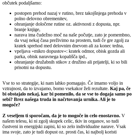
občutek podaljšamo:
postopen prehod nazaj v rutino, brez takojšnjega prehoda v
polno delovno obremenitev,
ohranjanje določene rutine oz. aktivnosti z dopusta, npr.
branje knjige,
narava ima čudežno moč na naše počutje, zato je pomembno,
da vsaj nekaj časa preživimo na prostem, tudi če gre zgolj za
kratek sprehod med delovnim dnevom ali za konec tedna,
vpeljava »mikro dopustov«: kratek odmor, obisk gozda ali
parka, obisk naravnega kopališča ipd.,
ohranjanje družabnih stikov z družino ali prijatelji, ki so bili
prisotni na dopustu.
Vse to so strategije, ki nam lahko pomagajo. Če imamo voljo in
vztrajnost, da to izvajamo, bomo vsekakor želi rezultate.
Kaj pa, če
bi obstajalo nekaj, kar bi pomenilo, da se vse to dogaja samo po
sebi? Brez našega truda in načrtovanja urnika. Ali je to
mogoče?
Z veseljem ti sporočam, da je to mogoče in celo enostavno.
V
našem telesu, ki ni zgolj skupek celic, tkiv in organov, so tudi
čustveni in energijski zapisi, ki so zelo individualne narave. Vsak
ima svoje, zato je tudi dopust oz. prosti čas, ki najbolj koristi