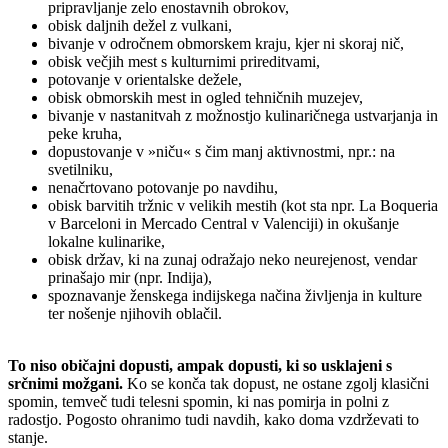
pripravljanje zelo enostavnih obrokov,
obisk daljnih dežel z vulkani,
bivanje v odročnem obmorskem kraju, kjer ni skoraj nič,
obisk večjih mest s kulturnimi prireditvami,
potovanje v orientalske dežele,
obisk obmorskih mest in ogled tehničnih muzejev,
bivanje v nastanitvah z možnostjo kulinaričnega ustvarjanja in
peke kruha,
dopustovanje v »niču« s čim manj aktivnostmi, npr.: na
svetilniku,
nenačrtovano potovanje po navdihu,
obisk barvitih tržnic v velikih mestih (kot sta npr. La Boqueria
v Barceloni in Mercado Central v Valenciji) in okušanje
lokalne kulinarike,
obisk držav, ki na zunaj odražajo neko neurejenost, vendar
prinašajo mir (npr. Indija),
spoznavanje ženskega indijskega načina življenja in kulture
ter nošenje njihovih oblačil.
To niso običajni dopusti, ampak dopusti, ki so usklajeni s
srčnimi možgani.
Ko se konča tak dopust, ne ostane zgolj klasični
spomin, temveč tudi telesni spomin, ki nas pomirja in polni z
radostjo. Pogosto ohranimo tudi navdih, kako doma vzdrževati to
stanje.