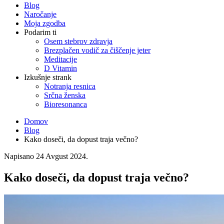
Blog
Naročanje
Moja zgodba
Podarim ti
Osem stebrov zdravja
Brezplačen vodič za čiščenje jeter
Meditacije
D Vitamin
Izkušnje strank
Notranja resnica
Srčna ženska
Bioresonanca
Domov
Blog
Kako doseči, da dopust traja večno?
Napisano
24 Avgust 2024
.
Kako doseči, da dopust traja večno?