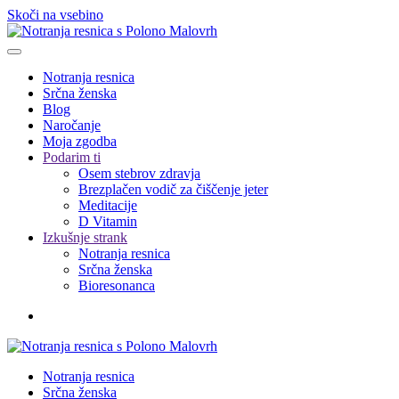
Skoči na vsebino
Notranja resnica
Srčna ženska
Blog
Naročanje
Moja zgodba
Podarim ti
Osem stebrov zdravja
Brezplačen vodič za čiščenje jeter
Meditacije
D Vitamin
Izkušnje strank
Notranja resnica
Srčna ženska
Bioresonanca
Notranja resnica
Srčna ženska