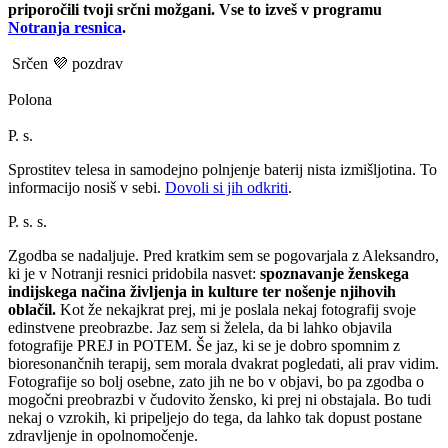
priporočili tvoji srčni možgani. Vse to izveš v programu
Notranja resnica
.
Srčen 💜 pozdrav
Polona
P. s.
Sprostitev telesa in samodejno polnjenje baterij nista izmišljotina. To
informacijo nosiš v sebi.
Dovoli si jih odkriti
.
P. s. s.
Zgodba se nadaljuje. Pred kratkim sem se pogovarjala z Aleksandro,
ki je v Notranji resnici pridobila nasvet:
spoznavanje ženskega
indijskega načina življenja in kulture ter nošenje njihovih
oblačil.
Kot že nekajkrat prej, mi je poslala nekaj fotografij svoje
edinstvene preobrazbe. Jaz sem si želela, da bi lahko objavila
fotografije PREJ in POTEM. Še jaz, ki se je dobro spomnim z
bioresonančnih terapij, sem morala dvakrat pogledati, ali prav vidim.
Fotografije so bolj osebne, zato jih ne bo v objavi, bo pa zgodba o
mogočni preobrazbi v čudovito žensko, ki prej ni obstajala. Bo tudi
nekaj o vzrokih, ki pripeljejo do tega, da lahko tak dopust postane
zdravljenje in opolnomočenje.