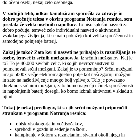
določeni osebi, nekaj zelo osebnega.
V zadnjih letih, odkar kanaliziram sporočila za zdravje in
dobro počutje telesa v okviru programa Notranja resnica, sem
predala že veliko osebnih napotkov.
To niso splošni nasveti za
dobro počutje, temveč zelo individualni nasveti o aktivnostih
vsakdanjega življenja, ki se nato pokažejo kot velika sproščenost in
samodejno polnjenje baterij.
Zakaj je tako? Zato ker ti nasveti ne prihajajo iz razmišljanja te
osebe, temveč iz srčnih možganov.
Ja, iz srčnih možganov. Kaj je
to? To je 40.000 živčnih celic, ki so jih nevroznanstveniki
poimenovali srčni možgani. Zakaj je to pomembno? Srčni možgani
imajo 5000x večje elektromagnetno polje kot naši zgornji možgani
in zato na naše življenje mnogo bolj vplivajo. Telo je povezano
direktno s srčnimi možgani, zato bomo največji učinek sproščenosti
in napolnjenih baterij dosegli, ko bomo izbrali aktivnosti v skladu z
njimi.
Tukaj je nekaj predlogov, ki so jih srčni možgani priporočili
strankam v programu Notranja resnica:
obisk visokogorja in večtisočakov,
sprehodi v gozdu in sedenje na štoru,
kampiranje v šotoru z razmetanimi stvarmi okoli njega in