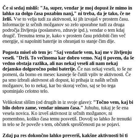
Če si sedaj misliš: "Ja, super, vendar je moj dopust že mimo in
lahko za dolgo časa pozabim nanj," ni treba, da je tako, če ne
želiš.
Vse to velja tudi za aktivnosti, ki jih izvajaš v prostem času.
Informacije iz srčnih možganov so zelo uporabne tudi za druga
področja življenja (poslanstvo, zdravje ipd.), vendar o tem kdaj
drugič. Trenutna tema je, kako v prostem času pridobiti čim več
energije, si napolniti baterije in ohranjati to stanje čim dlje.
Pogosta misel ob tem je: "Saj vendarle vem, kaj me v življenju
veseli. "Drži. To večinoma kar dobro vemo. Naj ti povem, da še
vedno obstaja razlika, ali nas nekaj veseli ali nam nekaj
dejansko dolgoročno polni baterije.
Če nas nekaj veseli, to še ne
pomeni, da bomo en mesec kasneje še čutili vpliv te aktivnosti. Če
pa smo izbrali aktivnost ali dopust, ki prihaja iz naših srčnih
možganov, bo to nekaj, kar bo skoraj večno, saj se bo tega
spominjalo celotno telo.
Velikokrat slišim (od drugih in iz svoje glave):
"Točno vem, kaj bi
bilo dobro zame, vendar nimam časa."
Juhuhu, tukaj je še ena
vesela novica. Ko izveš aktivnost iz srčnih možganov, ni
pomembno, koliko časa temu posvetiš. Dovolj so lahko že trenutki
in telo se že poveže s tem, občutek sproščenosti pa se pojavi.
Zdaj pa res dokončno lahko preveriš, kakšne aktivnosti bi ti