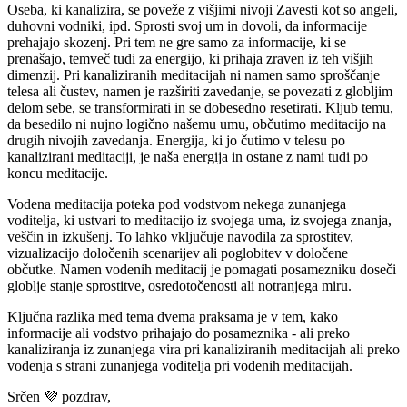
Oseba, ki kanalizira, se poveže z višjimi nivoji Zavesti kot so angeli,
duhovni vodniki, ipd. Sprosti svoj um in dovoli, da informacije
prehajajo skozenj. Pri tem ne gre samo za informacije, ki se
prenašajo, temveč tudi za energijo, ki prihaja zraven iz teh višjih
dimenzij. Pri kanaliziranih meditacijah ni namen samo sproščanje
telesa ali čustev, namen je razširiti zavedanje, se povezati z globljim
delom sebe, se transformirati in se dobesedno resetirati. Kljub temu,
da besedilo ni nujno logično našemu umu, občutimo meditacijo na
drugih nivojih zavedanja. Energija, ki jo čutimo v telesu po
kanalizirani meditaciji, je naša energija in ostane z nami tudi po
koncu meditacije.
Vodena meditacija poteka pod vodstvom nekega zunanjega
voditelja, ki ustvari to meditacijo iz svojega uma, iz svojega znanja,
veščin in izkušenj. To lahko vključuje navodila za sprostitev,
vizualizacijo določenih scenarijev ali poglobitev v določene
občutke. Namen vodenih meditacij je pomagati posamezniku doseči
globlje stanje sprostitve, osredotočenosti ali notranjega miru.
Ključna razlika med tema dvema praksama je v tem, kako
informacije ali vodstvo prihajajo do posameznika - ali preko
kanaliziranja iz zunanjega vira pri kanaliziranih meditacijah ali preko
vodenja s strani zunanjega voditelja pri vodenih meditacijah.
Srčen 💜 pozdrav,