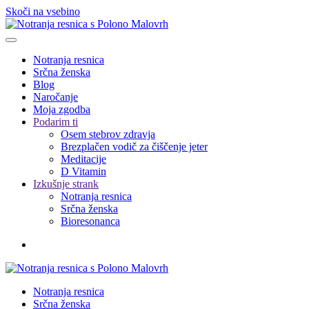
Skoči na vsebino
Notranja resnica
Srčna ženska
Blog
Naročanje
Moja zgodba
Podarim ti
Osem stebrov zdravja
Brezplačen vodič za čiščenje jeter
Meditacije
D Vitamin
Izkušnje strank
Notranja resnica
Srčna ženska
Bioresonanca
Notranja resnica
Srčna ženska