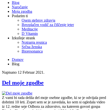
Blog
Naročanje
Moja zgodba
Podarim ti
Osem stebrov zdravja
Brezplačen vodič za čiščenje jeter
Meditacije
D Vitamin
Izkušnje strank
Notranja resnica
Srčna ženska
Bioresonanca
Domov
Blog
Napisano
12 Februar 2021
.
Del moje zgodbe
Z vami bi rada delila del moje osebne zgodbe, ki se je odvijala pred
dobrimi 10 leti. Zopet sem se je zavedala, ko sem si ogledala video
iz 12. redne seje Odbora za zdravstvo, na katerem govori gospa