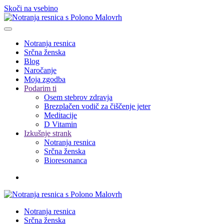
Skoči na vsebino
Notranja resnica
Srčna ženska
Blog
Naročanje
Moja zgodba
Podarim ti
Osem stebrov zdravja
Brezplačen vodič za čiščenje jeter
Meditacije
D Vitamin
Izkušnje strank
Notranja resnica
Srčna ženska
Bioresonanca
Notranja resnica
Srčna ženska