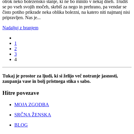
otrok neko bolezensko stanje, ki ne bo minilo v nekaj dneh. Trudiš
se po vseh svojih močeh, skrbiš za nego in prehrano, pa vendar se
čisto potiho prikrade neka oblika bolezni, na katero niti najmanj nisi
pripravljen. Nas je...
Nadaljuj z branjem
1
2
3
4
Tukaj je prostor za ljudi, ki si želijo več notranje jasnosti,
zaupanja vase in bolj pristnega stika s sabo.
Hitre povezave
MOJA ZGODBA
SRČNA ŽENSKA
BLOG