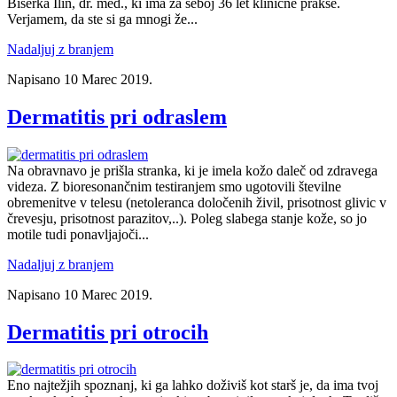
Biserka Ilin, dr. med., ki ima za seboj 36 let klinične prakse.
Verjamem, da ste si ga mnogi že...
Nadaljuj z branjem
Napisano
10 Marec 2019
.
Dermatitis pri odraslem
Na obravnavo je prišla stranka, ki je imela kožo daleč od zdravega
videza. Z bioresonančnim testiranjem smo ugotovili številne
obremenitve v telesu (netoleranca določenih živil, prisotnost glivic v
črevesju, prisotnost parazitov,..). Poleg slabega stanje kože, so jo
motile tudi ponavljajoči...
Nadaljuj z branjem
Napisano
10 Marec 2019
.
Dermatitis pri otrocih
Eno najtežjih spoznanj, ki ga lahko doživiš kot starš je, da ima tvoj