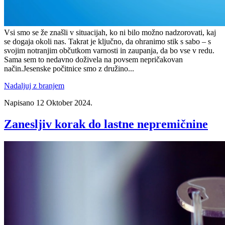
Vsi smo se že znašli v situacijah, ko ni bilo možno nadzorovati, kaj
se dogaja okoli nas. Takrat je ključno, da ohranimo stik s sabo – s
svojim notranjim občutkom varnosti in zaupanja, da bo vse v redu.
Sama sem to nedavno doživela na povsem nepričakovan
način.Jesenske počitnice smo z družino...
Nadaljuj z branjem
Napisano
12 Oktober 2024
.
Zanesljiv korak do lastne nepremičnine