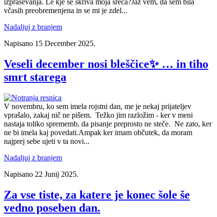
izpraševanja. Le kje se skriva moja sreča?Jaz vem, da sem bila
včasih preobremenjena in se mi je zdel...
Nadaljuj z branjem
Napisano
15 December 2025
.
Veseli december nosi bleščice✨ … in tiho
smrt starega
V novembru, ko sem imela rojstni dan, me je nekaj prijateljev
vprašalo, zakaj nič ne pišem. Težko jim razložim - ker v meni
nastaja toliko sprememb, da pisanje preprosto ne steče. Ne zato, ker
ne bi imela kaj povedati.Ampak ker imam občutek, da moram
najprej sebe ujeti v ta novi...
Nadaljuj z branjem
Napisano
22 Junij 2025
.
Za vse tiste, za katere je konec šole še
vedno poseben dan.