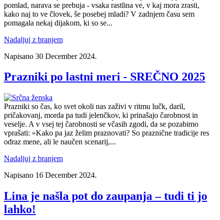
pomlad, narava se prebuja - vsaka rastlina ve, v kaj mora zrasti,
kako naj to ve človek, še posebej mladi? V zadnjem času sem
pomagala nekaj dijakom, ki so se...
Nadaljuj z branjem
Napisano
30 December 2024
.
Prazniki po lastni meri - SREČNO 2025
Prazniki so čas, ko svet okoli nas zaživi v ritmu lučk, daril,
pričakovanj, morda pa tudi jelenčkov, ki prinašajo čarobnost in
veselje. A v vsej tej čarobnosti se včasih zgodi, da se pozabimo
vprašati: »Kako pa jaz želim praznovati? So praznične tradicije res
odraz mene, ali le naučen scenarij,...
Nadaljuj z branjem
Napisano
16 December 2024
.
Lina je našla pot do zaupanja – tudi ti jo
lahko!