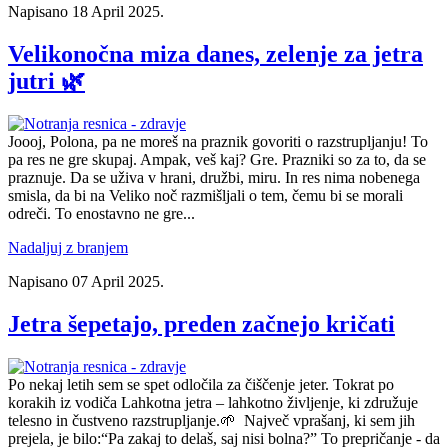
Napisano
18 April 2025
.
Velikonočna miza danes, zelenje za jetra
jutri 🌿
Joooj, Polona, pa ne moreš na praznik govoriti o razstrupljanju! To
pa res ne gre skupaj. Ampak, veš kaj? Gre. Prazniki so za to, da se
praznuje. Da se uživa v hrani, družbi, miru. In res nima nobenega
smisla, da bi na Veliko noč razmišljali o tem, čemu bi se morali
odreči. To enostavno ne gre...
Nadaljuj z branjem
Napisano
07 April 2025
.
Jetra šepetajo, preden začnejo kričati
Po nekaj letih sem se spet odločila za čiščenje jeter. Tokrat po
korakih iz vodiča Lahkotna jetra – lahkotno življenje, ki združuje
telesno in čustveno razstrupljanje.🌱 Največ vprašanj, ki sem jih
prejela, je bilo:“Pa zakaj to delaš, saj nisi bolna?” To prepričanje - da