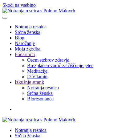
Skoči na vsebino
Notranja resnica
Srčna ženska
Blog
Naročanje
Moja zgodba
Podarim ti
Osem stebrov zdravja
Brezplačen vodič za čiščenje jeter
Meditacije
D Vitamin
Izkušnje strank
Notranja resnica
Srčna ženska
Bioresonanca
Notranja resnica
Srčna ženska