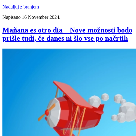
Nadaljuj z branjem
Napisano
16 November 2024
.
Mañana es otro día – Nove možnosti bodo
prišle tudi, če danes ni šlo vse po načrtih