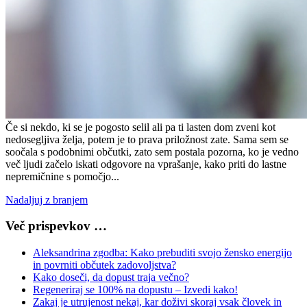
Če si nekdo, ki se je pogosto selil ali pa ti lasten dom zveni kot
nedosegljiva želja, potem je to prava priložnost zate. Sama sem se
soočala s podobnimi občutki, zato sem postala pozorna, ko je vedno
več ljudi začelo iskati odgovore na vprašanje, kako priti do lastne
nepremičnine s pomočjo...
Nadaljuj z branjem
Več prispevkov …
Aleksandrina zgodba: Kako prebuditi svojo žensko energijo
in povrniti občutek zadovoljstva?
Kako doseči, da dopust traja večno?
Regeneriraj se 100% na dopustu – Izvedi kako!
Zakaj je utrujenost nekaj, kar doživi skoraj vsak človek in