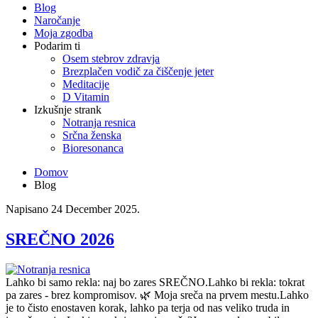
Blog
Naročanje
Moja zgodba
Podarim ti
Osem stebrov zdravja
Brezplačen vodič za čiščenje jeter
Meditacije
D Vitamin
Izkušnje strank
Notranja resnica
Srčna ženska
Bioresonanca
Domov
Blog
Napisano
24 December 2025
.
SREČNO 2026
Lahko bi samo rekla: naj bo zares SREČNO.Lahko bi rekla: tokrat
pa zares - brez kompromisov. 🌿 Moja sreča na prvem mestu.Lahko
je to čisto enostaven korak, lahko pa terja od nas veliko truda in