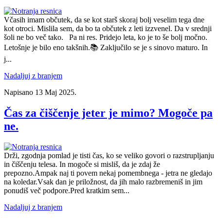
Včasih imam občutek, da se kot starš skoraj bolj veselim tega dne
kot otroci. Mislila sem, da bo ta občutek z leti izzvenel. Da v srednji
šoli ne bo več tako. Pa ni res. Pridejo leta, ko je to še bolj močno.
Letošnje je bilo eno takšnih.📚 Zaključilo se je s sinovo maturo. In
j...
Nadaljuj z branjem
Napisano
13 Maj 2025
.
Čas za čiščenje jeter je mimo? Mogoče pa
ne.
Drži, zgodnja pomlad je tisti čas, ko se veliko govori o razstrupljanju
in čiščenju telesa. In mogoče si misliš, da je zdaj že
prepozno.Ampak naj ti povem nekaj pomembnega - jetra ne gledajo
na koledar.Vsak dan je priložnost, da jih malo razbremeniš in jim
ponudiš več podpore.Pred kratkim sem...
Nadaljuj z branjem