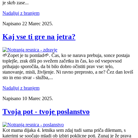
je skrb zase...
Nadaljuj z branjem
Napisano
22 Marec 2025
.
Kaj vse ti gre na jetra?
🌱Zopet je tu pomlad🌱. Čas, ko se narava prebuja, sonce postaja
toplejše, zrak diši po svežem začetku in čas, ko od vsepovsod
prihajajo sporočila, da bi bilo dobro očistiti prav vse: telo,
stanovanje, misli, življenje. Ni ravno preprosto, a ne? Čez dan loviš
sto in eno stvar - služba,...
Nadaljuj z branjem
Napisano
10 Marec 2025
.
Tvoja pot - tvoje poslanstvo
Kot mama dijaka 4. letnika sem zdaj tudi sama priča dilemam, s
katerimi se soočajo mladi ob izbiri poklicne poti. Zunaj je že prava